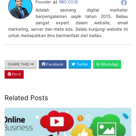
cara mengembangkan bisnis online anda
Author
Recent Posts
Mahdi Nur
Follow me
at
Founder
RBO.CO.ID
Adalah seorang digital marketer
berpengalaman sejak tahun 2015. Beliau
sangat expert dalam website, email
marketing, server dan meta ads. Selalu kunjungi website ini
untuk medapatkan ilmu bermanfaat dari beliau.
SHARE THIS
Facebook
Twitter
WhatsApp
Pin It