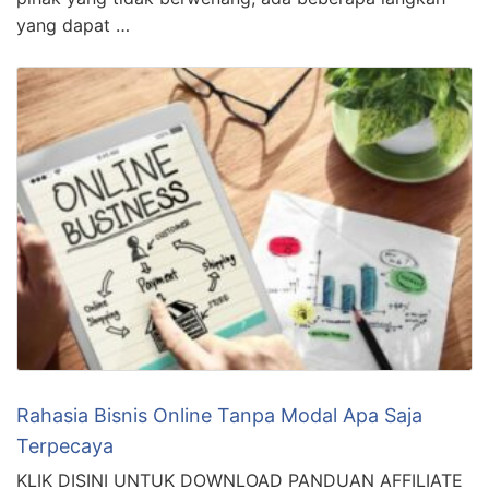
mengetahui apakah pesan WhatsApp Anda disadap
atau tidak. Anda mungkin pernah merasa curiga bahwa
seseorang sedang mengintai pesan-pesan pribadi
Anda. Jika Anda ingin memastikan bahwa pesan-pesan
dari WhatsApp Anda aman dan tidak diakses oleh
pihak yang tidak berwenang, ada beberapa langkah
yang dapat …