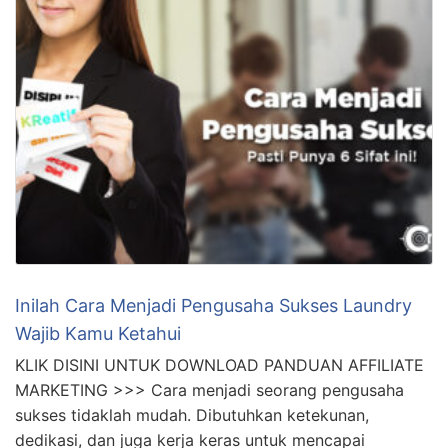
Inilah Cara Menjadi Pengusaha Sukses Laundry
Wajib Kamu Ketahui
KLIK DISINI UNTUK DOWNLOAD PANDUAN AFFILIATE
MARKETING >>> Cara menjadi seorang pengusaha
sukses tidaklah mudah. Dibutuhkan ketekunan,
dedikasi, dan juga kerja keras untuk mencapai
kesuksesan. Bagi Anda yang ingin mencoba
peruntungan di dunia bisnis, berikut ini adalah 20 cara
yang wajib Anda coba. Cara Jadi Pengusaha 1.
Rencanakan dan buat strategi yang matang sebelum
memulai …