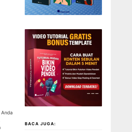
: Anda
k
BACA JUGA:
n