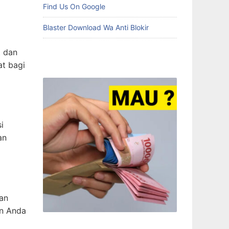
Find Us On Google
Blaster Download Wa Anti Blokir
t dan
t bagi
i
an
van
en Anda