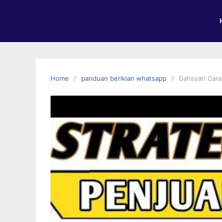
Home
panduan beriklan whatsapp
Dahsyat! Cara