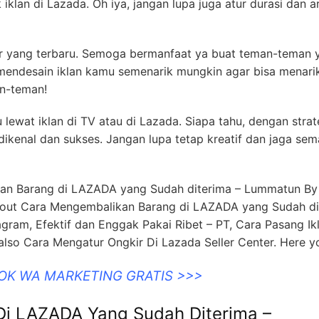
iklan di Lazada. Oh iya, jangan lupa juga atur durasi dan a
ller yang terbaru. Semoga bermanfaat ya buat teman-teman 
k mendesain iklan kamu semenarik mungkin agar bisa menari
n-teman!
lewat iklan di TV atau di Lazada. Siapa tahu, dengan strat
 dikenal dan sukses. Jangan lupa tetap kreatif dan jaga sem
kan Barang di LAZADA yang Sudah diterima – Lummatun By
about Cara Mengembalikan Barang di LAZADA yang Sudah di
agram, Efektif dan Enggak Pakai Ribet – PT, Cara Pasang Ikl
also Cara Mengatur Ongkir Di Lazada Seller Center. Here y
OOK WA MARKETING GRATIS >>>
i LAZADA Yang Sudah Diterima –