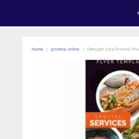
Home
promosi online
Dahsyat! Cara Promosi Pr