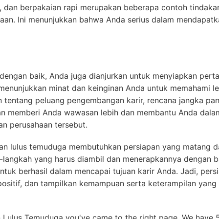
k, dan berpakaian rapi merupakan beberapa contoh tindaka
haan. Ini menunjukkan bahwa Anda serius dalam mendapatk
dengan baik, Anda juga dianjurkan untuk menyiapkan pert
i menunjukkan minat dan keinginan Anda untuk memahami le
n tentang peluang pengembangan karir, rencana jangka pan
 akan memberi Anda wawasan lebih dan membantu Anda dala
n perusahaan tersebut.
 dan lulus temuduga membutuhkan persiapan yang matang d
-langkah yang harus diambil dan menerapkannya dengan b
ntuk berhasil dalam mencapai tujuan karir Anda. Jadi, pers
 positif, dan tampilkan kemampuan serta keterampilan yang
n Lulus Temuduga you've came to the right page. We have 5