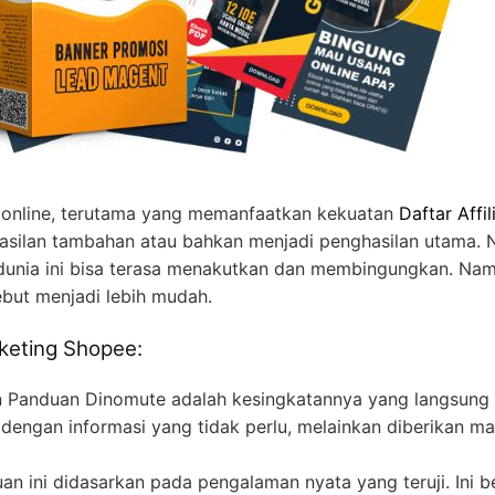
s online, terutama yang memanfaatkan kekuatan
Daftar Affil
silan tambahan atau bahkan menjadi penghasilan utama. 
dunia ini bisa terasa menakutkan dan membingungkan. Nam
but menjadi lebih mudah.
keting Shopee:
n Panduan Dinomute adalah kesingkatannya yang langsung
 dengan informasi yang tidak perlu, melainkan diberikan ma
an ini didasarkan pada pengalaman nyata yang teruji. Ini be