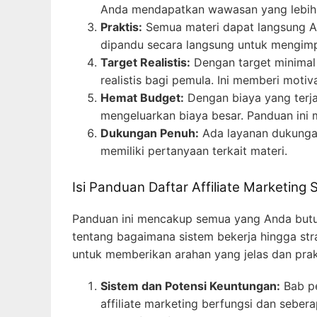
Anda mendapatkan wawasan yang lebih b
Praktis:
Semua materi dapat langsung An
dipandu secara langsung untuk mengim
Target Realistis:
Dengan target minimal
realistis bagi pemula. Ini memberi motiv
Hemat Budget:
Dengan biaya yang terja
mengeluarkan biaya besar. Panduan ini
Dukungan Penuh:
Ada layanan dukunga
memiliki pertanyaan terkait materi.
Isi Panduan Daftar Affiliate Marketing 
Panduan ini mencakup semua yang Anda butuh
tentang bagaimana sistem bekerja hingga str
untuk memberikan arahan yang jelas dan prak
Sistem dan Potensi Keuntungan:
Bab p
affiliate marketing berfungsi dan seber