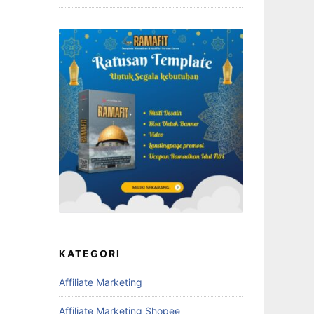
KATEGORI
Affiliate Marketing
Affiliate Marketing Shopee