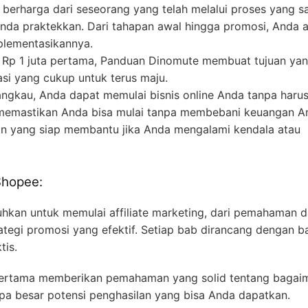
erharga dari seseorang yang telah melalui proses yang s
da praktekkan. Dari tahapan awal hingga promosi, Anda 
plementasikannya.
 Rp 1 juta pertama, Panduan Dinomute membuat tujuan ya
asi yang cukup untuk terus maju.
ngkau, Anda dapat memulai bisnis online Anda tanpa haru
 memastikan Anda bisa mulai tanpa membebani keuangan A
n yang siap membantu jika Anda mengalami kendala atau
Shopee:
kan untuk memulai affiliate marketing, dari pemahaman d
ategi promosi yang efektif. Setiap bab dirancang dengan b
tis.
ertama memberikan pemahaman yang solid tentang bagai
apa besar potensi penghasilan yang bisa Anda dapatkan.