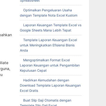
Spreadsheet
Optimalkan Pengeluaran Usaha
dengan Template Nota Excel Kustom
Laporan Keuangan Template Excel vs
Google Sheets Mana Lebih Tepat
 bahkan
Template Laporan Keuangan Excel
untuk Meningkatkan Efisiensi Bisnis
Anda
Mengoptimalkan Format Excel
liate
Laporan Keuangan untuk Pengambilan
rguna,
Keputusan Cepat
gu
Hadirkan Kemudahan dengan
Download Template Laporan Keuangan
Excel Gratis
Buat Slip Gaji Otomatis dengan
Template Slip Gaji Excel