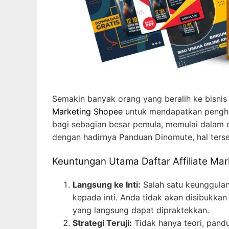
Semakin banyak orang yang beralih ke bisni
Marketing Shopee
untuk mendapatkan pengha
bagi sebagian besar pemula, memulai dalam 
dengan hadirnya Panduan Dinomute, hal terse
Keuntungan Utama Daftar Affiliate Mar
Langsung ke Inti:
Salah satu keunggula
kepada inti. Anda tidak akan disibukkan
yang langsung dapat dipraktekkan.
Strategi Teruji:
Tidak hanya teori, pandu