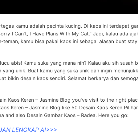
tegas kamu adalah pecinta kucing. Di kaos ini terdapat g
orry I Can't, I Have Plans With My Cat.” Jadi, kalau ada aja
teman, kamu bisa pakai kaos ini sebagai alasan buat stay
 lucu abis! Kamu suka yang mana nih? Kalau aku sih susah 
 yang unik. Buat kamu yang suka unik dan ingin menunjukk
 buat bikin desain kaos sendiri. Selamat berkarya dan semog
in Kaos Keren – Jasmine Blog you've visit to the right pla
aos Keren – Jasmine Blog like 50 Desain Kaos Keren Piliha
ea and also Desain Gambar Kaos – Radea. Here you go:
UAN LENGKAP AI>>>