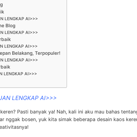
ng
ik
N LENGKAP AI>>>
ne Blog
N LENGKAP AI>>>
rbaik
N LENGKAP AI>>>
Depan Belakang, Terpopuler!
N LENGKAP AI>>>
rbaik
N LENGKAP AI>>>
UAN LENGKAP AI>>>
 keren? Pasti banyak ya! Nah, kali ini aku mau bahas tentan
Biar nggak bosen, yuk kita simak beberapa desain kaos ker
ativitasnya!