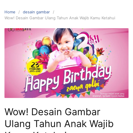
Home
desain gambar
Wow! Desain Gambar Ulang Tahun Anak Wajib Kamu Ketahui
Wow! Desain Gambar
Ulang Tahun Anak Wajib