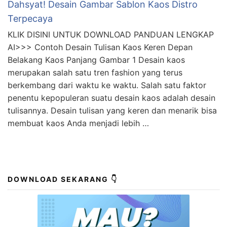
Dahsyat! Desain Gambar Sablon Kaos Distro
Terpecaya
KLIK DISINI UNTUK DOWNLOAD PANDUAN LENGKAP
AI>>> Contoh Desain Tulisan Kaos Keren Depan
Belakang Kaos Panjang Gambar 1 Desain kaos
merupakan salah satu tren fashion yang terus
berkembang dari waktu ke waktu. Salah satu faktor
penentu kepopuleran suatu desain kaos adalah desain
tulisannya. Desain tulisan yang keren dan menarik bisa
membuat kaos Anda menjadi lebih …
DOWNLOAD SEKARANG 👇