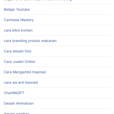
Belajar Youtube
Camtasia Mastery
cara bikin konten
cara branding produk makanan
Cara desain foto
Cara Jualan Online
Cara Mengambil Inspirasi
cara wa anti banned
ChatWAGPT
Desain Animatoon
desain gambar