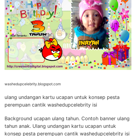
washedupcelebrity.blogspot.com
ulang undangan kartu ucapan untuk konsep pesta
perempuan cantik washedupcelebrity isi
Background ucapan ulang tahun. Contoh banner ulang
tahun anak. Ulang undangan kartu ucapan untuk
konsep pesta perempuan cantik washedupcelebrity isi