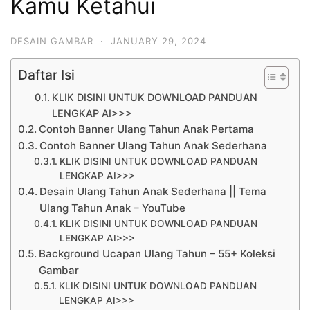
Kamu Ketahui
DESAIN GAMBAR
·
JANUARY 29, 2024
Daftar Isi
KLIK DISINI UNTUK DOWNLOAD PANDUAN
LENGKAP AI>>>
Contoh Banner Ulang Tahun Anak Pertama
Contoh Banner Ulang Tahun Anak Sederhana
KLIK DISINI UNTUK DOWNLOAD PANDUAN
LENGKAP AI>>>
Desain Ulang Tahun Anak Sederhana || Tema
Ulang Tahun Anak – YouTube
KLIK DISINI UNTUK DOWNLOAD PANDUAN
LENGKAP AI>>>
Background Ucapan Ulang Tahun – 55+ Koleksi
Gambar
KLIK DISINI UNTUK DOWNLOAD PANDUAN
LENGKAP AI>>>