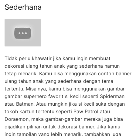
Sederhana
Tidak perlu khawatir jika kamu ingin membuat
dekorasi ulang tahun anak yang sederhana namun
tetap menarik. Kamu bisa menggunakan contoh banner
ulang tahun anak yang sederhana dengan tema
tertentu. Misalnya, kamu bisa menggunakan gambar-
gambar superhero favorit si kecil seperti Spiderman
atau Batman. Atau mungkin jika si kecil suka dengan
tokoh kartun tertentu seperti Paw Patrol atau
Doraemon, maka gambar-gambar mereka juga bisa
dijadikan pilihan untuk dekorasi banner. Jika kamu
ingin tampilan yang lebih menarik, tambahkan juga