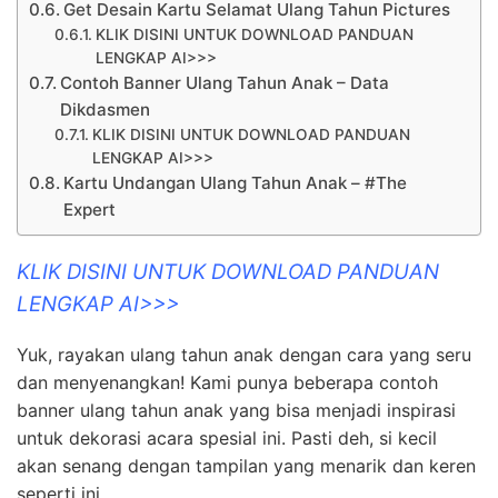
Get Desain Kartu Selamat Ulang Tahun Pictures
KLIK DISINI UNTUK DOWNLOAD PANDUAN
LENGKAP AI>>>
Contoh Banner Ulang Tahun Anak – Data
Dikdasmen
KLIK DISINI UNTUK DOWNLOAD PANDUAN
LENGKAP AI>>>
Kartu Undangan Ulang Tahun Anak – #The
Expert
KLIK DISINI UNTUK DOWNLOAD PANDUAN
LENGKAP AI>>>
Yuk, rayakan ulang tahun anak dengan cara yang seru
dan menyenangkan! Kami punya beberapa contoh
banner ulang tahun anak yang bisa menjadi inspirasi
untuk dekorasi acara spesial ini. Pasti deh, si kecil
akan senang dengan tampilan yang menarik dan keren
seperti ini.