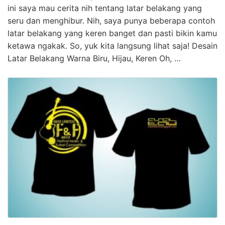
ini saya mau cerita nih tentang latar belakang yang
seru dan menghibur. Nih, saya punya beberapa contoh
latar belakang yang keren banget dan pasti bikin kamu
ketawa ngakak. So, yuk kita langsung lihat saja! Desain
Latar Belakang Warna Biru, Hijau, Keren Oh, …