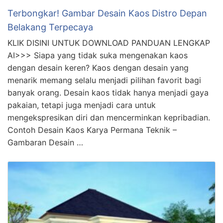
Terbongkar! Gambar Desain Kaos Distro Depan
Belakang Terpecaya
KLIK DISINI UNTUK DOWNLOAD PANDUAN LENGKAP
AI>>> Siapa yang tidak suka mengenakan kaos
dengan desain keren? Kaos dengan desain yang
menarik memang selalu menjadi pilihan favorit bagi
banyak orang. Desain kaos tidak hanya menjadi gaya
pakaian, tetapi juga menjadi cara untuk
mengekspresikan diri dan mencerminkan kepribadian.
Contoh Desain Kaos Karya Permana Teknik –
Gambaran Desain …