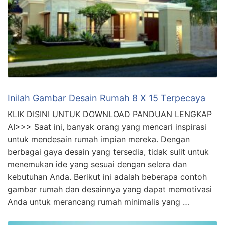
Inilah Gambar Desain Rumah 8 X 15 Terpecaya
KLIK DISINI UNTUK DOWNLOAD PANDUAN LENGKAP
AI>>> Saat ini, banyak orang yang mencari inspirasi
untuk mendesain rumah impian mereka. Dengan
berbagai gaya desain yang tersedia, tidak sulit untuk
menemukan ide yang sesuai dengan selera dan
kebutuhan Anda. Berikut ini adalah beberapa contoh
gambar rumah dan desainnya yang dapat memotivasi
Anda untuk merancang rumah minimalis yang …