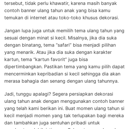
tersebut, tidak perlu khawatir, karena masih banyak
contoh banner ulang tahun anak yang bisa kamu
temukan di internet atau toko-toko khusus dekorasi.
Jangan lupa juga untuk memilih tema ulang tahun yang
sesuai dengan minat si kecil. Misalnya, jika dia suka
dengan binatang, tema “safari” bisa menjadi pilihan
yang menarik. Atau jika dia suka dengan karakter
kartun, tema “kartun favorit” juga bisa
dipertimbangkan. Pastikan tema yang kamu pilih dapat
mencerminkan kepribadian si kecil sehingga dia akan
merasa bahagia dan senang dengan ulang tahunnya.
Jadi, tunggu apalagi? Segera persiapkan dekorasi
ulang tahun anak dengan menggunakan contoh banner
yang telah kami berikan ini. Buat momen ulang tahun si
kecil menjadi momen yang tak terlupakan bagi mereka
dan tambahkan juga sentuhan pribadi untuk