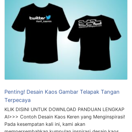
Penting! Desain Kaos Gambar Telapak Tangan
Terpecaya
KLIK DISINI UNTUK DOWNLOAD PANDUAN LENGKAP
AI>>> Contoh Desain Kaos Keren yang Menginspirasi!
Pada kesempatan kali ini, kami akan
mempersembahkan kumpulan inspirasi desain kaos