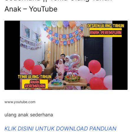
Anak – YouTube
www.youtube.com
ulang anak sederhana
KLIK DISINI UNTUK DOWNLOAD PANDUAN