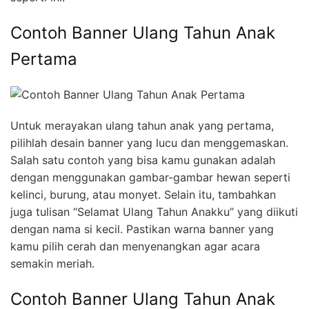
Contoh Banner Ulang Tahun Anak
Pertama
Untuk merayakan ulang tahun anak yang pertama,
pilihlah desain banner yang lucu dan menggemaskan.
Salah satu contoh yang bisa kamu gunakan adalah
dengan menggunakan gambar-gambar hewan seperti
kelinci, burung, atau monyet. Selain itu, tambahkan
juga tulisan “Selamat Ulang Tahun Anakku” yang diikuti
dengan nama si kecil. Pastikan warna banner yang
kamu pilih cerah dan menyenangkan agar acara
semakin meriah.
Contoh Banner Ulang Tahun Anak