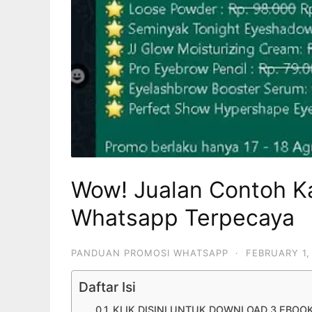
Wow! Jualan Contoh K
Whatsapp Terpecaya
PANDUAN PROMOSI WHATSAPP
·
FEBRUARY 1,
Daftar Isi
KLIK DISINI UNTUK DOWNLOAD 3 EBOO