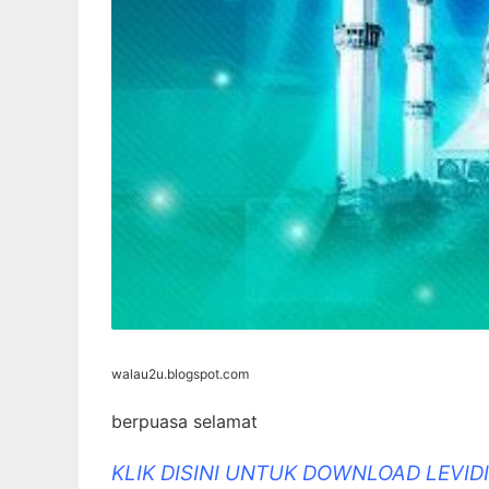
walau2u.blogspot.com
berpuasa selamat
KLIK DISINI UNTUK DOWNLOAD LEVI