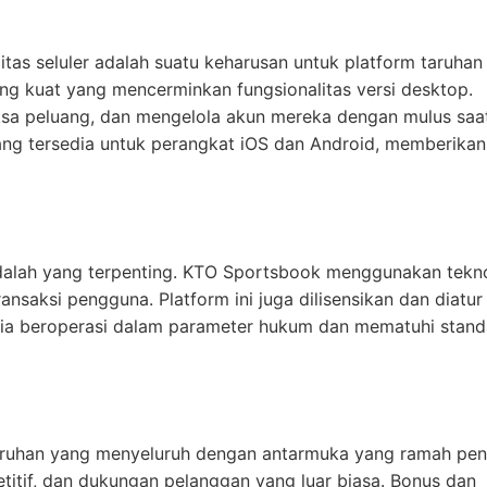
litas seluler adalah suatu keharusan untuk platform taruhan 
ng kuat yang mencerminkan fungsionalitas versi desktop.
a peluang, dan mengelola akun mereka dengan mulus saa
yang tersedia untuk perangkat iOS dan Android, memberikan
adalah yang terpenting. KTO Sportsbook menggunakan tekn
ansaksi pengguna. Platform ini juga dilisensikan dan diatur
 ia beroperasi dalam parameter hukum dan mematuhi stand
uhan yang menyeluruh dengan antarmuka yang ramah pen
titif, dan dukungan pelanggan yang luar biasa. Bonus dan