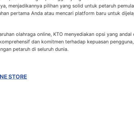
a, menjadikannya pilihan yang solid untuk petaruh pemul
n pertama Anda atau mencari platform baru untuk dijelaj
 taruhan olahraga online, KTO menyediakan opsi yang andal
komprehensif dan komitmen terhadap kepuasan pengguna, 
ngan petaruh di seluruh dunia.
INE STORE