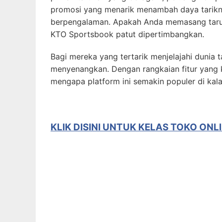
promosi yang menarik menambah daya tarikny
berpengalaman. Apakah Anda memasang taruha
KTO Sportsbook patut dipertimbangkan.
Bagi mereka yang tertarik menjelajahi dunia
menyenangkan. Dengan rangkaian fitur yang 
mengapa platform ini semakin populer di kala
KLIK DISINI UNTUK KELAS TOKO ONL