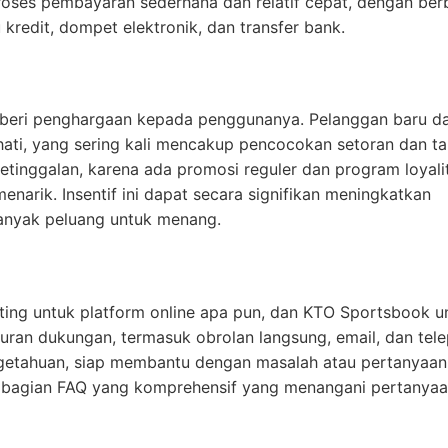
proses pembayaran sederhana dan relatif cepat, dengan ber
redit, dompet elektronik, dan transfer bank.
eri penghargaan kepada penggunanya. Pelanggan baru d
ti, yang sering kali mencakup pencocokan setoran dan ta
etinggalan, karena ada promosi reguler dan program loyali
enarik. Insentif ini dapat secara signifikan meningkatkan
anyak peluang untuk menang.
ting untuk platform online apa pun, dan KTO Sportsbook u
aluran dukungan, termasuk obrolan langsung, email, dan tel
ngetahuan, siap membantu dengan masalah atau pertanyaan
da bagian FAQ yang komprehensif yang menangani pertanya