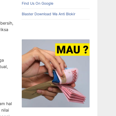
Find Us On Google
Blaster Download Wa Anti Blokir
bersih,
iksa
ga
ual,
am hal
nilai