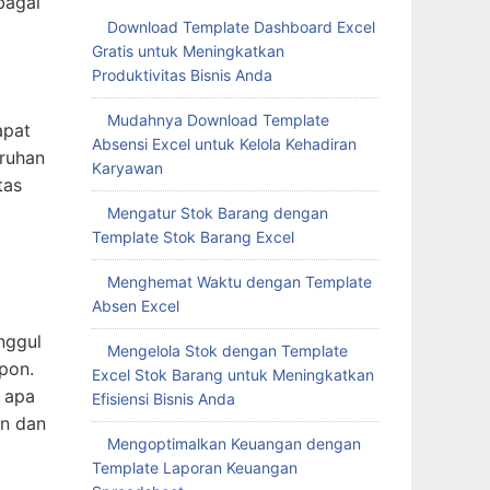
bagai
Download Template Dashboard Excel
Gratis untuk Meningkatkan
Produktivitas Bisnis Anda
Mudahnya Download Template
apat
Absensi Excel untuk Kelola Kehadiran
ruhan
Karyawan
tas
Mengatur Stok Barang dengan
Template Stok Barang Excel
Menghemat Waktu dengan Template
Absen Excel
nggul
Mengelola Stok dengan Template
epon.
Excel Stok Barang untuk Meningkatkan
 apa
Efisiensi Bisnis Anda
an dan
Mengoptimalkan Keuangan dengan
Template Laporan Keuangan