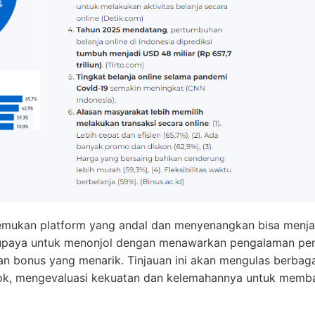
enemukan platform yang andal dan menyenangkan bisa menja
upaya untuk menonjol dengan menawarkan pengalaman pe
an bonus yang menarik. Tinjauan ini akan mengulas berbag
k, mengevaluasi kekuatan dan kelemahannya untuk memb