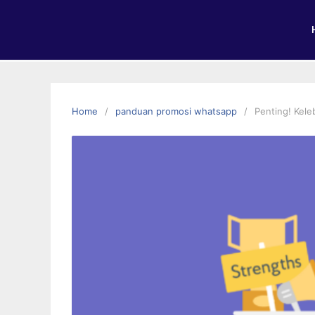
Home
panduan promosi whatsapp
Penting! Kel