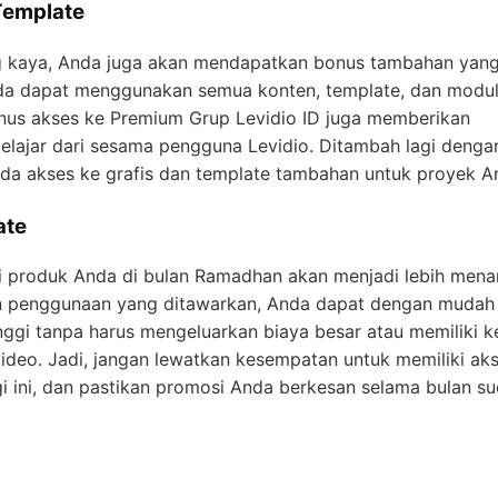
Template
ang kaya, Anda juga akan mendapatkan bonus tambahan yan
Anda dapat menggunakan semua konten, template, dan modul
nus akses ke Premium Grup Levidio ID juga memberikan
lajar dari sesama pengguna Levidio. Ditambah lagi denga
a akses ke grafis dan template tambahan untuk proyek A
ate
 produk Anda di bulan Ramadhan akan menjadi lebih mena
an penggunaan yang ditawarkan, Anda dapat dengan mudah
ggi tanpa harus mengeluarkan biaya besar atau memiliki k
video. Jadi, jangan lewatkan kesempatan untuk memiliki ak
gi ini, dan pastikan promosi Anda berkesan selama bulan su