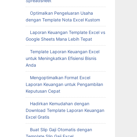
Spreadsheet
Optimalkan Pengeluaran Usaha
dengan Template Nota Excel Kustom
Laporan Keuangan Template Excel vs
Google Sheets Mana Lebih Tepat
Template Laporan Keuangan Excel
untuk Meningkatkan Efisiensi Bisnis
Anda
Mengoptimalkan Format Excel
Laporan Keuangan untuk Pengambilan
Keputusan Cepat
Hadirkan Kemudahan dengan
Download Template Laporan Keuangan
Excel Gratis
Buat Slip Gaji Otomatis dengan
Template Slip Gaji Excel