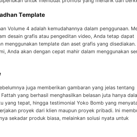
 diperlukan untuk membuat promosi yang menarik dan berk
adhan Template
dhan Volume 4 adalah kemudahannya dalam penggunaan. M
m desain grafis atau pengeditan video, Anda tetap dapat
an menggunakan template dan aset grafis yang disediakan.
hami, Anda akan dengan cepat mahir dalam menggunakan s
e
sebelumnya juga memberikan gambaran yang jelas tentang
l Fattah yang berhasil menghasilkan belasan juta hanya dal
 yang tepat, hingga testimonial Yoko Bomb yang menyat
jakan proyek dari klien maupun proyek pribadi. Ini memb
a sekadar produk biasa, melainkan solusi nyata untuk