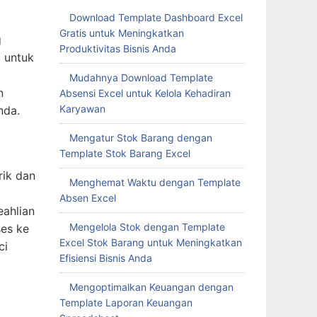
Download Template Dashboard Excel
Gratis untuk Meningkatkan
g
Produktivitas Bisnis Anda
 untuk
Mudahnya Download Template
n
Absensi Excel untuk Kelola Kehadiran
Karyawan
nda.
Mengatur Stok Barang dengan
Template Stok Barang Excel
rik dan
Menghemat Waktu dengan Template
Absen Excel
eahlian
Mengelola Stok dengan Template
ses ke
Excel Stok Barang untuk Meningkatkan
ci
Efisiensi Bisnis Anda
Mengoptimalkan Keuangan dengan
Template Laporan Keuangan