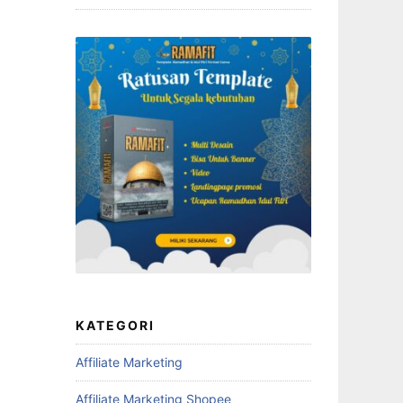
KATEGORI
Affiliate Marketing
Affiliate Marketing Shopee