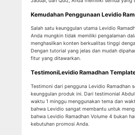
Jadual, dan Quiz, Anda memiliki semua yang
Kemudahan Penggunaan Levidio Ram
Salah satu keunggulan utama Levidio Rama
Anda mungkin tidak memiliki pengalaman dala
menghasilkan konten berkualitas tinggi deng
Dengan tutorial yang jelas dan mudah dipa
fitur yang ditawarkan.
TestimoniLevidio Ramadhan Templat
Testimoni dari pengguna Levidio Ramadhan 
keunggulan produk ini. Dari testimonial Abdu
waktu 1 minggu menggunakan tema dan waktu
bahwa Levidio sangat membantu untuk menger
bahwa Levidio Ramadhan Volume 4 bukan hany
kebutuhan promosi Anda.