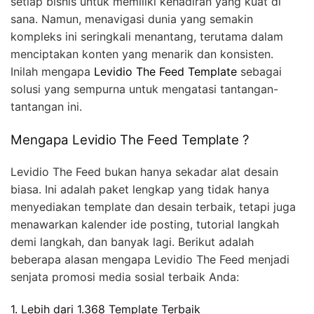
setiap bisnis untuk memiliki kehadiran yang kuat di
sana. Namun, menavigasi dunia yang semakin
kompleks ini seringkali menantang, terutama dalam
menciptakan konten yang menarik dan konsisten.
Inilah mengapa
Levidio The Feed Template
sebagai
solusi yang sempurna untuk mengatasi tantangan-
tantangan ini.
Mengapa Levidio The Feed Template ?
Levidio The Feed bukan hanya sekadar alat desain
biasa. Ini adalah paket lengkap yang tidak hanya
menyediakan template dan desain terbaik, tetapi juga
menawarkan kalender ide posting, tutorial langkah
demi langkah, dan banyak lagi. Berikut adalah
beberapa alasan mengapa Levidio The Feed menjadi
senjata promosi media sosial terbaik Anda:
1. Lebih dari 1.368 Template Terbaik