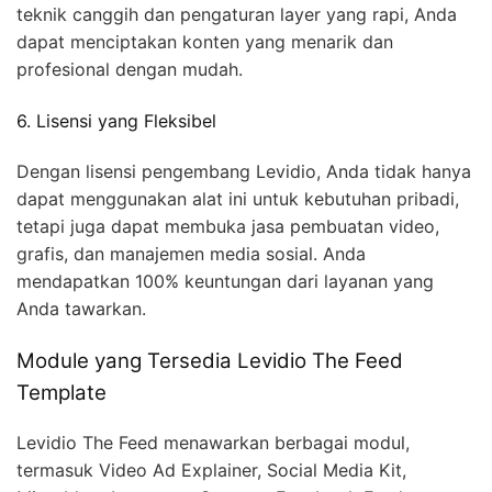
teknik canggih dan pengaturan layer yang rapi, Anda
dapat menciptakan konten yang menarik dan
profesional dengan mudah.
6. Lisensi yang Fleksibel
Dengan lisensi pengembang Levidio, Anda tidak hanya
dapat menggunakan alat ini untuk kebutuhan pribadi,
tetapi juga dapat membuka jasa pembuatan video,
grafis, dan manajemen media sosial. Anda
mendapatkan 100% keuntungan dari layanan yang
Anda tawarkan.
Module yang Tersedia Levidio The Feed
Template
Levidio The Feed menawarkan berbagai modul,
termasuk Video Ad Explainer, Social Media Kit,