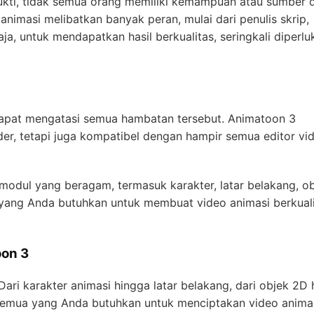
ukti, tidak semua orang memiliki kemampuan atau sumber 
imasi melibatkan banyak peran, mulai dari penulis skrip,
aja, untuk mendapatkan hasil berkualitas, seringkali diperlu
apat mengatasi semua hambatan tersebut. Animatoon 3
er, tetapi juga kompatibel dengan hampir semua editor vi
modul yang beragam, termasuk karakter, latar belakang, ob
 yang Anda butuhkan untuk membuat video animasi berkual
oon 3
ari karakter animasi hingga latar belakang, dari objek 2D 
semua yang Anda butuhkan untuk menciptakan video anima