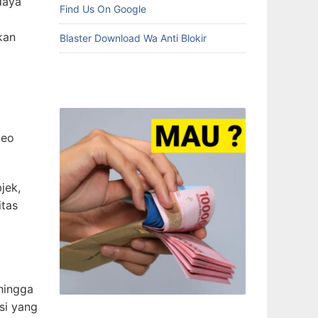
daya
Find Us On Google
kan
Blaster Download Wa Anti Blokir
deo
jek,
itas
hingga
si yang