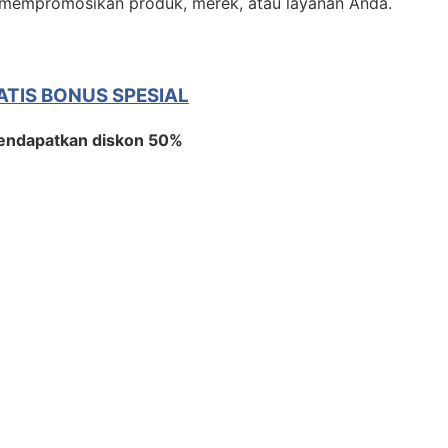
m mempromosikan produk, merek, atau layanan Anda.
RATIS BONUS SPESIAL
endapatkan diskon 50%