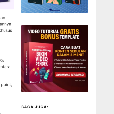
nan
kannya
khusus
90%
ntara
point,
BACA JUGA: