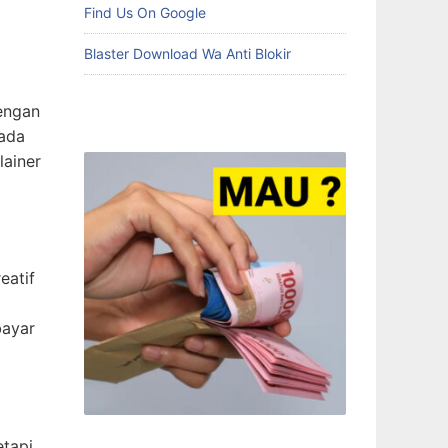
Find Us On Google
Blaster Download Wa Anti Blokir
Dengan
pada
lainer
eatif
bayar
tapi