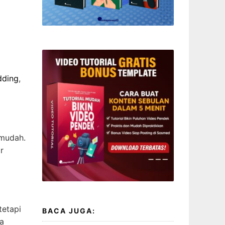
dding
,
mudah.
r
tetapi
BACA JUGA:
ga