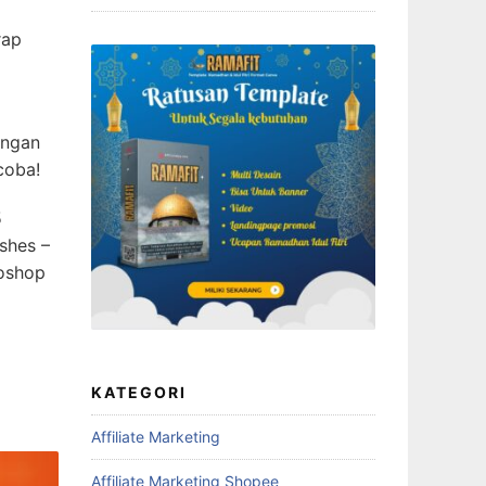
rap
angan
coba!
5
shes –
toshop
KATEGORI
Affiliate Marketing
Affiliate Marketing Shopee