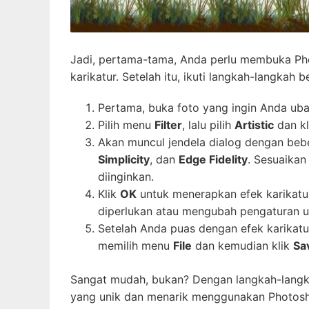
Jadi, pertama-tama, Anda perlu membuka Ph
karikatur. Setelah itu, ikuti langkah-langkah be
Pertama, buka foto yang ingin Anda uba
Pilih menu
Filter
, lalu pilih
Artistic
dan k
Akan muncul jendela dialog dengan beb
Simplicity
, dan
Edge Fidelity
. Sesuaikan
diinginkan.
Klik
OK
untuk menerapkan efek karikatur
diperlukan atau mengubah pengaturan un
Setelah Anda puas dengan efek karikat
memilih menu
File
dan kemudian klik
Sa
Sangat mudah, bukan? Dengan langkah-langka
yang unik dan menarik menggunakan Photos