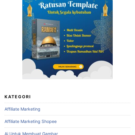
KATEGORI
Affiliate Marketing
Affiliate Marketing Shopee
Ai Untuk Membuat Gambar