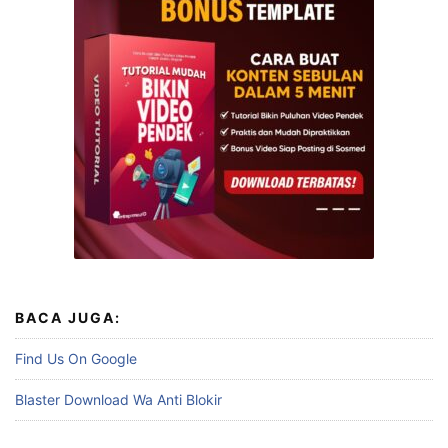
BACA JUGA:
Find Us On Google
Blaster Download Wa Anti Blokir