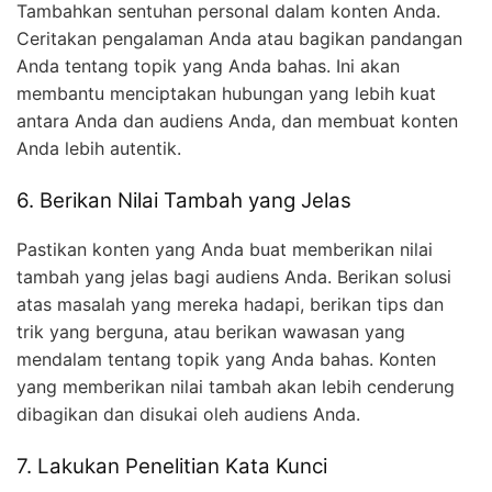
Tambahkan sentuhan personal dalam konten Anda.
Ceritakan pengalaman Anda atau bagikan pandangan
Anda tentang topik yang Anda bahas. Ini akan
membantu menciptakan hubungan yang lebih kuat
antara Anda dan audiens Anda, dan membuat konten
Anda lebih autentik.
6. Berikan Nilai Tambah yang Jelas
Pastikan konten yang Anda buat memberikan nilai
tambah yang jelas bagi audiens Anda. Berikan solusi
atas masalah yang mereka hadapi, berikan tips dan
trik yang berguna, atau berikan wawasan yang
mendalam tentang topik yang Anda bahas. Konten
yang memberikan nilai tambah akan lebih cenderung
dibagikan dan disukai oleh audiens Anda.
7. Lakukan Penelitian Kata Kunci