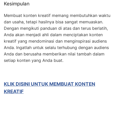
Kesimpulan
Membuat konten kreatif memang membutuhkan waktu
dan usaha, tetapi hasilnya bisa sangat memuaskan.
Dengan mengikuti panduan di atas dan terus berlatih,
Anda akan menjadi ahli dalam menciptakan konten
kreatif yang mendominasi dan menginspirasi audiens
Anda. Ingatlah untuk selalu terhubung dengan audiens
Anda dan berusaha memberikan nilai tambah dalam
setiap konten yang Anda buat.
KLIK DISINI UNTUK MEMBUAT KONTEN
KREATIF