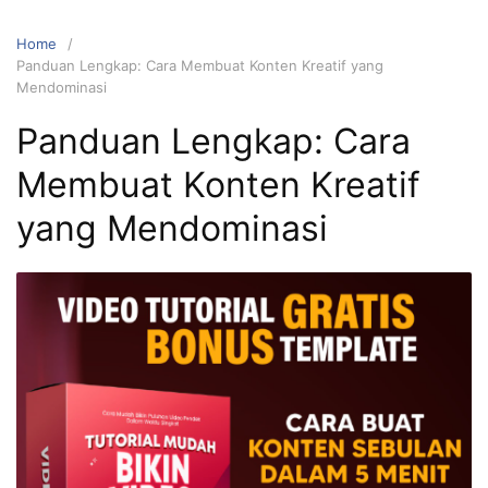
Home
Panduan Lengkap: Cara Membuat Konten Kreatif yang
Mendominasi
Panduan Lengkap: Cara
Membuat Konten Kreatif
yang Mendominasi