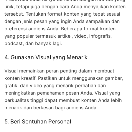
unik, tetapi juga dengan cara Anda menyajikan konten
tersebut. Tentukan format konten yang tepat sesuai
dengan jenis pesan yang ingin Anda sampaikan dan
preferensi audiens Anda. Beberapa format konten
yang populer termasuk artikel, video, infografis,
podcast, dan banyak lagi.
4. Gunakan Visual yang Menarik
Visual memainkan peran penting dalam membuat
konten kreatif. Pastikan untuk menggunakan gambar,
grafik, dan video yang menarik perhatian dan
meningkatkan pemahaman pesan Anda. Visual yang
berkualitas tinggi dapat membuat konten Anda lebih
menarik dan berkesan bagi audiens Anda.
5. Beri Sentuhan Personal