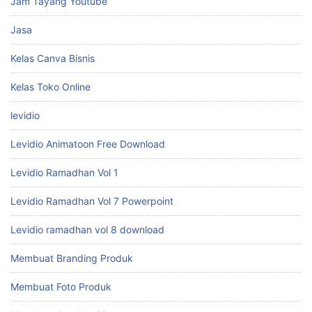
Jam Tayang Youtube
Jasa
Kelas Canva Bisnis
Kelas Toko Online
levidio
Levidio Animatoon Free Download
Levidio Ramadhan Vol 1
Levidio Ramadhan Vol 7 Powerpoint
Levidio ramadhan vol 8 download
Membuat Branding Produk
Membuat Foto Produk