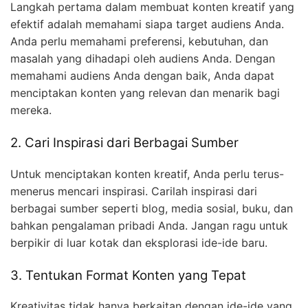
Langkah pertama dalam membuat konten kreatif yang
efektif adalah memahami siapa target audiens Anda.
Anda perlu memahami preferensi, kebutuhan, dan
masalah yang dihadapi oleh audiens Anda. Dengan
memahami audiens Anda dengan baik, Anda dapat
menciptakan konten yang relevan dan menarik bagi
mereka.
2. Cari Inspirasi dari Berbagai Sumber
Untuk menciptakan konten kreatif, Anda perlu terus-
menerus mencari inspirasi. Carilah inspirasi dari
berbagai sumber seperti blog, media sosial, buku, dan
bahkan pengalaman pribadi Anda. Jangan ragu untuk
berpikir di luar kotak dan eksplorasi ide-ide baru.
3. Tentukan Format Konten yang Tepat
Kreativitas tidak hanya berkaitan dengan ide-ide yang