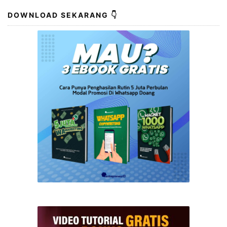
DOWNLOAD SEKARANG 👇