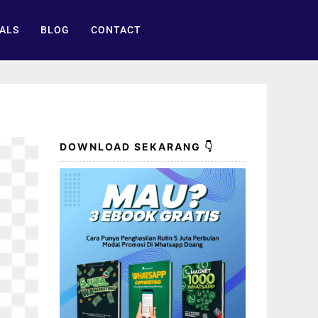
ALS
BLOG
CONTACT
DOWNLOAD SEKARANG 👇