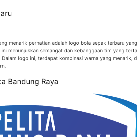
baru
ang menarik perhatian adalah logo bola sepak terbaru yan
go ini menunjukkan semangat dan kebanggaan tim yang ter
. Dalam logo ini, terdapat kombinasi warna yang menarik, 
rn.
ita Bandung Raya