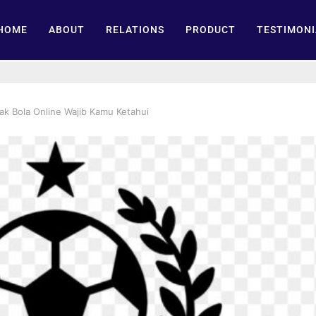
HOME
ABOUT
RELATIONS
PRODUCT
TESTIMONI
 Bola Online Wajib Kamu Ketahui