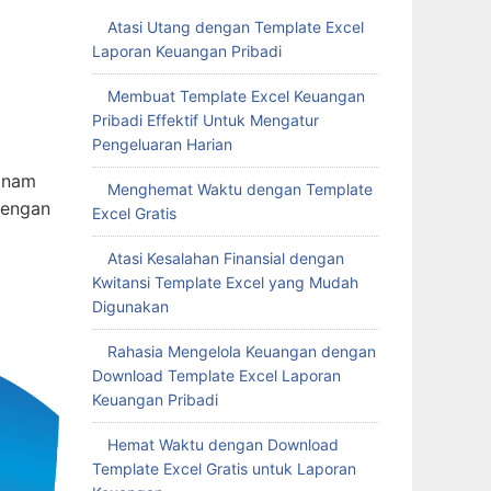
Atasi Utang dengan Template Excel
Laporan Keuangan Pribadi
Membuat Template Excel Keuangan
Pribadi Effektif Untuk Mengatur
Pengeluaran Harian
g
tanam
Menghemat Waktu dengan Template
dengan
Excel Gratis
Atasi Kesalahan Finansial dengan
Kwitansi Template Excel yang Mudah
Digunakan
Rahasia Mengelola Keuangan dengan
Download Template Excel Laporan
Keuangan Pribadi
Hemat Waktu dengan Download
Template Excel Gratis untuk Laporan