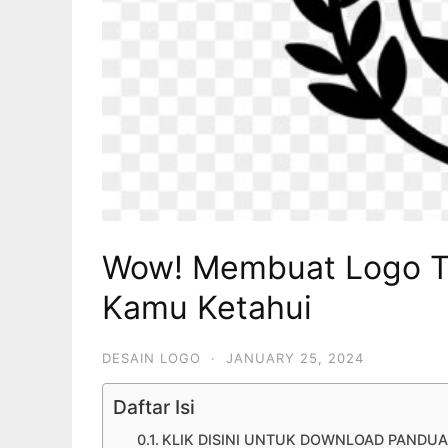
Wow! Membuat Logo Ti
Kamu Ketahui
DESAIN LOGO
·
JANUARY 25, 2024
Daftar Isi
KLIK DISINI UNTUK DOWNLOAD PANDU