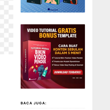
BACA JUGA: