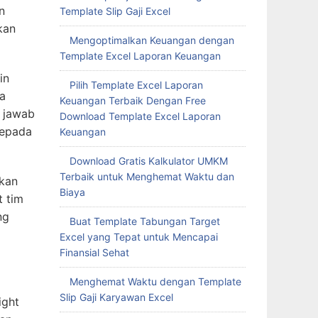
n
Template Slip Gaji Excel
kan
Mengoptimalkan Keuangan dengan
Template Excel Laporan Keuangan
in
Pilih Template Excel Laporan
a
Keuangan Terbaik Dengan Free
g jawab
Download Template Excel Laporan
kepada
Keuangan
Download Gratis Kalkulator UMKM
Terbaik untuk Menghemat Waktu dan
akan
Biaya
t tim
ng
Buat Template Tabungan Target
Excel yang Tepat untuk Mencapai
Finansial Sehat
Menghemat Waktu dengan Template
Slip Gaji Karyawan Excel
ight