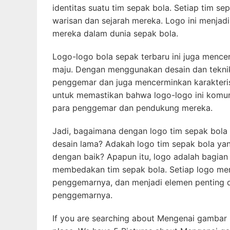
identitas suatu tim sepak bola. Setiap tim s
warisan dan sejarah mereka. Logo ini menja
mereka dalam dunia sepak bola.
Logo-logo bola sepak terbaru ini juga menc
maju. Dengan menggunakan desain dan teknik 
penggemar dan juga mencerminkan karakterist
untuk memastikan bahwa logo-logo ini komu
para penggemar dan pendukung mereka.
Jadi, bagaimana dengan logo tim sepak bola
desain lama? Adakah logo tim sepak bola ya
dengan baik? Apapun itu, logo adalah bagian i
membedakan tim sepak bola. Setiap logo mem
penggemarnya, dan menjadi elemen penting 
penggemarnya.
If you are searching about Mengenai gambar l