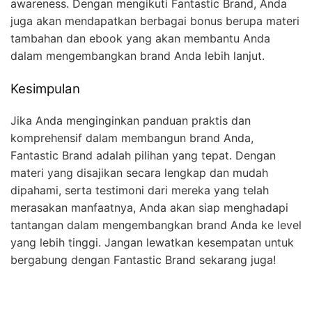
awareness. Dengan mengikuti Fantastic Brand, Anda
juga akan mendapatkan berbagai bonus berupa materi
tambahan dan ebook yang akan membantu Anda
dalam mengembangkan brand Anda lebih lanjut.
Kesimpulan
Jika Anda menginginkan panduan praktis dan
komprehensif dalam membangun brand Anda,
Fantastic Brand adalah pilihan yang tepat. Dengan
materi yang disajikan secara lengkap dan mudah
dipahami, serta testimoni dari mereka yang telah
merasakan manfaatnya, Anda akan siap menghadapi
tantangan dalam mengembangkan brand Anda ke level
yang lebih tinggi. Jangan lewatkan kesempatan untuk
bergabung dengan Fantastic Brand sekarang juga!