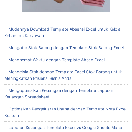
Mudahnya Download Template Absensi Excel untuk Kelola
Kehadiran Karyawan
Mengatur Stok Barang dengan Template Stok Barang Excel
Menghemat Waktu dengan Template Absen Excel
Mengelola Stok dengan Template Excel Stok Barang untuk
Meningkatkan Efisiensi Bisnis Anda
Mengoptimalkan Keuangan dengan Template Laporan
Keuangan Spreadsheet
Optimalkan Pengeluaran Usaha dengan Template Nota Excel
Kustom
Laporan Keuangan Template Excel vs Google Sheets Mana