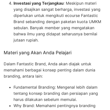
Investasi yang Terjangkau
: Meskipun materi
yang disajikan sangat berharga, investasi yang
diperlukan untuk mengikuti ecourse Fantastic
Brand sebanding dengan paketan kuota UMKM
sebulan. Banyak member yang mengatakan
bahwa ilmu yang didapat seharusnya bernilai
jutaan rupiah.
Materi yang Akan Anda Pelajari
Dalam Fantastic Brand, Anda akan diajak untuk
memahami berbagai konsep penting dalam dunia
branding, antara lain:
Fundamental Branding: Mengenal lebih dalam
tentang konsep branding dan persiapan yang
harus dilakukan sebelum memulai.
Why Brand: Memahami pentingnya branding