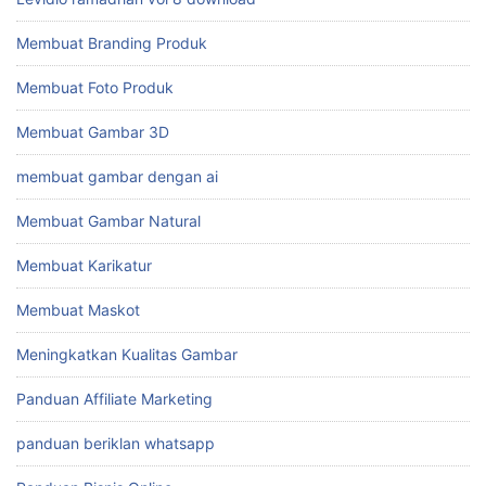
Membuat Branding Produk
Membuat Foto Produk
Membuat Gambar 3D
membuat gambar dengan ai
Membuat Gambar Natural
Membuat Karikatur
Membuat Maskot
Meningkatkan Kualitas Gambar
Panduan Affiliate Marketing
panduan beriklan whatsapp