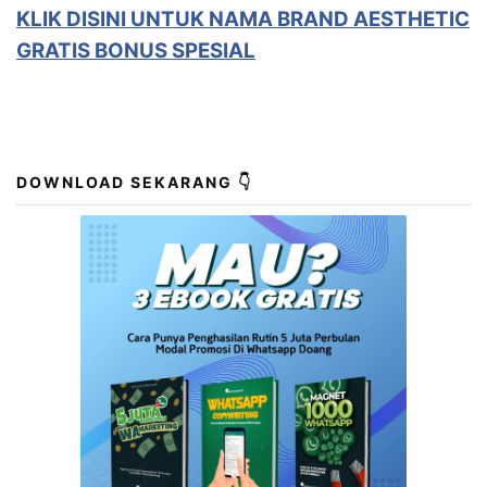
KLIK DISINI UNTUK NAMA BRAND AESTHETIC
GRATIS BONUS SPESIAL
DOWNLOAD SEKARANG 👇