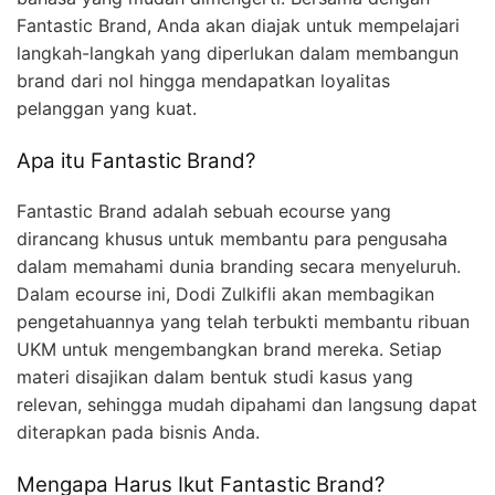
Fantastic Brand, Anda akan diajak untuk mempelajari
langkah-langkah yang diperlukan dalam membangun
brand dari nol hingga mendapatkan loyalitas
pelanggan yang kuat.
Apa itu Fantastic Brand?
Fantastic Brand adalah sebuah ecourse yang
dirancang khusus untuk membantu para pengusaha
dalam memahami dunia branding secara menyeluruh.
Dalam ecourse ini, Dodi Zulkifli akan membagikan
pengetahuannya yang telah terbukti membantu ribuan
UKM untuk mengembangkan brand mereka. Setiap
materi disajikan dalam bentuk studi kasus yang
relevan, sehingga mudah dipahami dan langsung dapat
diterapkan pada bisnis Anda.
Mengapa Harus Ikut Fantastic Brand?