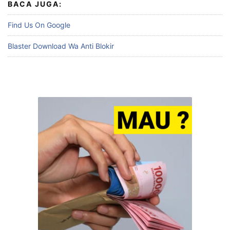
BACA JUGA:
Find Us On Google
Blaster Download Wa Anti Blokir