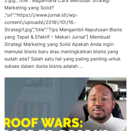
2.jpg”,”title”:”Bagaimana Cara Membuat Strategi
Marketing yang Solid?
,”url”:”https:\/\/www.jurnal.id\/wp-
content\/uploads\/2018\/10\/16.-
Strategi1.jpg”,”title”:”Tips Mengambil Keputusan Bisnis
yang Tepat & Efektif – Mekari Jurnal”] Membuat
Strategi Marketing yang Solid Apakah Anda ingin
memulai bisnis baru atau meningkatkan bisnis yang
sudah ada? Salah satu hal yang paling penting untuk
sukses dalam dunia bisnis adalah …