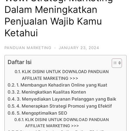
Dalam Meningkatkan
Penjualan Wajib Kamu
Ketahui
PANDUAN MARKETING
·
JANUARY 23, 2024
Daftar Isi
KLIK DISINI UNTUK DOWNLOAD PANDUAN
AFFILIATE MARKETING >>>
1. Membangun Kehadiran Online yang Kuat
2. Meningkatkan Kualitas Konten
3. Menyediakan Layanan Pelanggan yang Baik
4. Menerapkan Strategi Promosi yang Efektif
5. Mengoptimalkan SEO
KLIK DISINI UNTUK DOWNLOAD PANDUAN
AFFILIATE MARKETING >>>