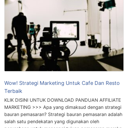
terbaik untuk …
Wow! Strategi Marketing Untuk Cafe Dan Resto
Terbaik
KLIK DISINI UNTUK DOWNLOAD PANDUAN AFFILIATE