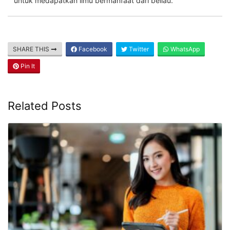
Adalah seorang digital marketer
berpengalaman sejak tahun 2015. Beliau
sangat expert dalam website, email
marketing, server dan meta ads. Selalu kunjungi website ini
untuk medapatkan ilmu bermanfaat dari beliau.
SHARE THIS
Facebook
Twitter
WhatsApp
Pin It
Related Posts