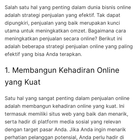
Salah satu hal yang penting dalam dunia bisnis online
adalah strategi penjualan yang efektif. Tak dapat
dipungkiri, penjualan yang baik merupakan kunci
utama untuk meningkatkan omzet. Bagaimana cara
meningkatkan penjualan secara online? Berikut ini
adalah beberapa strategi penjualan online yang paling
efektif yang bisa Anda terapkan.
1. Membangun Kehadiran Online
yang Kuat
Satu hal yang sangat penting dalam penjualan online
adalah membangun kehadiran online yang kuat. Ini
termasuk memiliki situs web yang baik dan menarik,
serta hadir di platform media sosial yang relevan
dengan target pasar Anda. Jika Anda ingin menarik
perhatian pelanggan potensial, Anda perlu hadir di