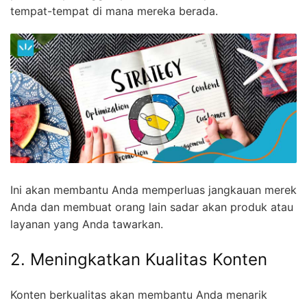
tempat-tempat di mana mereka berada.
Ini akan membantu Anda memperluas jangkauan merek
Anda dan membuat orang lain sadar akan produk atau
layanan yang Anda tawarkan.
2. Meningkatkan Kualitas Konten
Konten berkualitas akan membantu Anda menarik