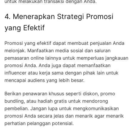
untuk melakukan transaksi dengan Anda.
4. Menerapkan Strategi Promosi
yang Efektif
Promosi yang efektif dapat membuat penjualan Anda
melonjak. Manfaatkan media sosial dan saluran
pemasaran online lainnya untuk memperluas jangkauan
promosi Anda. Anda juga dapat memanfaatkan
influencer atau kerja sama dengan pihak lain untuk
mencapai audiens yang lebih besar.
Berikan penawaran khusus seperti diskon, promo
bundling, atau hadiah gratis untuk mendorong
pembelian. Jangan lupa untuk mengkomunikasikan
promosi Anda secara jelas dan menarik agar menarik
perhatian pelanggan potensial.