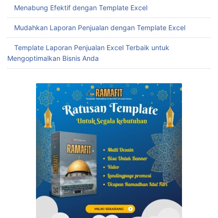
Menghemat Waktu dengan Template Nota Penjualan Excel
Menghemat Waktu dengan Template Nota Kontan Excel
Menabung Efektif dengan Template Excel
Mudahkan Laporan Penjualan dengan Template Excel
Template Laporan Penjualan Excel Terbaik untuk
Mengoptimalkan Bisnis Anda