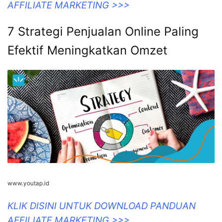
AFFILIATE MARKETING >>>
7 Strategi Penjualan Online Paling
Efektif Meningkatkan Omzet
www.youtap.id
KLIK DISINI UNTUK DOWNLOAD PANDUAN
AFFILIATE MARKETING >>>