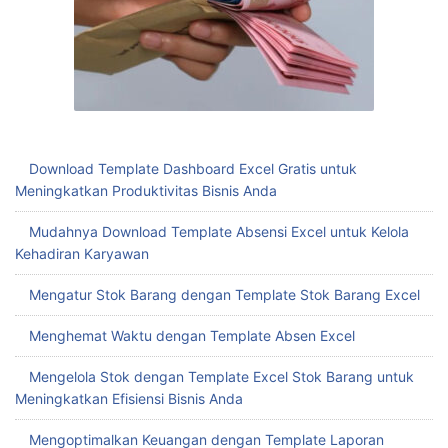
Download Template Dashboard Excel Gratis untuk
Meningkatkan Produktivitas Bisnis Anda
Mudahnya Download Template Absensi Excel untuk Kelola
Kehadiran Karyawan
Mengatur Stok Barang dengan Template Stok Barang Excel
Menghemat Waktu dengan Template Absen Excel