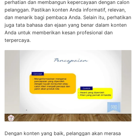
perhatian dan membangun kepercayaan dengan calon
pelanggan. Pastikan konten Anda informatif, relevan,
dan menarik bagi pembaca Anda. Selain itu, perhatikan
juga tata bahasa dan ejaan yang benar dalam konten
Anda untuk memberikan kesan profesional dan
terpercaya.
Dengan konten yang baik, pelanggan akan merasa