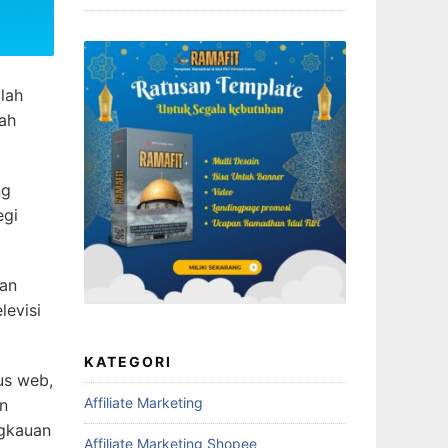
lah
ah
ng
egi
lan
levisi
KATEGORI
us web,
Affiliate Marketing
an
ngkauan
Affiliate Marketing Shopee