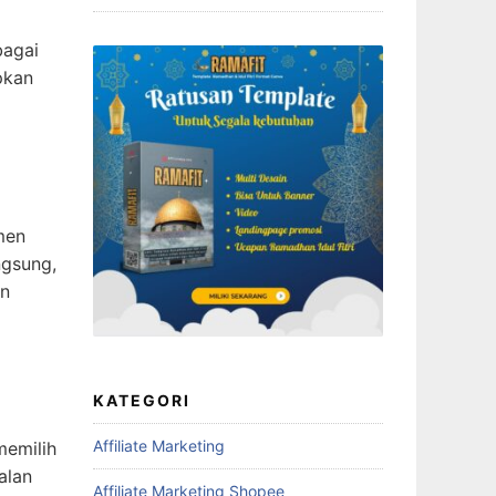
bagai
pkan
men
ngsung,
an
KATEGORI
Affiliate Marketing
memilih
alan
Affiliate Marketing Shopee