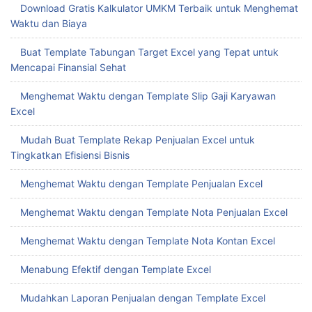
Download Gratis Kalkulator UMKM Terbaik untuk Menghemat
Waktu dan Biaya
Buat Template Tabungan Target Excel yang Tepat untuk
Mencapai Finansial Sehat
Menghemat Waktu dengan Template Slip Gaji Karyawan
Excel
Mudah Buat Template Rekap Penjualan Excel untuk
Tingkatkan Efisiensi Bisnis
Menghemat Waktu dengan Template Penjualan Excel
Menghemat Waktu dengan Template Nota Penjualan Excel
Menghemat Waktu dengan Template Nota Kontan Excel
Menabung Efektif dengan Template Excel
Mudahkan Laporan Penjualan dengan Template Excel