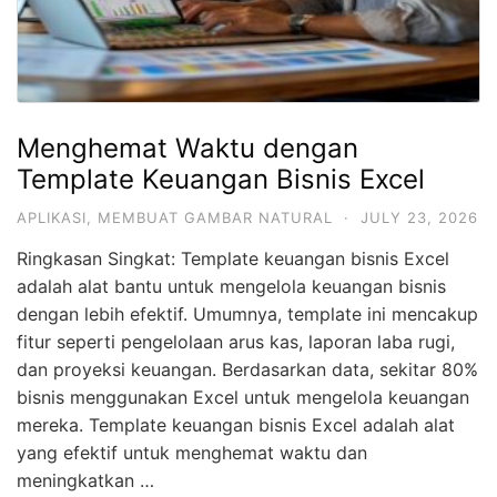
Menghemat Waktu dengan
Template Keuangan Bisnis Excel
APLIKASI
,
MEMBUAT GAMBAR NATURAL
·
JULY 23, 2026
Ringkasan Singkat: Template keuangan bisnis Excel
adalah alat bantu untuk mengelola keuangan bisnis
dengan lebih efektif. Umumnya, template ini mencakup
fitur seperti pengelolaan arus kas, laporan laba rugi,
dan proyeksi keuangan. Berdasarkan data, sekitar 80%
bisnis menggunakan Excel untuk mengelola keuangan
mereka. Template keuangan bisnis Excel adalah alat
yang efektif untuk menghemat waktu dan
meningkatkan …