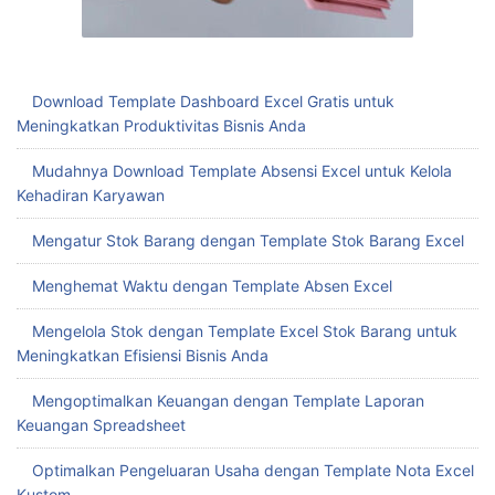
Download Template Dashboard Excel Gratis untuk
Meningkatkan Produktivitas Bisnis Anda
Mudahnya Download Template Absensi Excel untuk Kelola
Kehadiran Karyawan
Mengatur Stok Barang dengan Template Stok Barang Excel
Menghemat Waktu dengan Template Absen Excel
Mengelola Stok dengan Template Excel Stok Barang untuk
Meningkatkan Efisiensi Bisnis Anda
Mengoptimalkan Keuangan dengan Template Laporan
Keuangan Spreadsheet
Optimalkan Pengeluaran Usaha dengan Template Nota Excel
Kustom