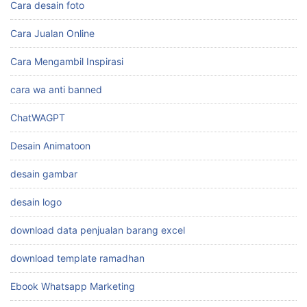
Cara desain foto
Cara Jualan Online
Cara Mengambil Inspirasi
cara wa anti banned
ChatWAGPT
Desain Animatoon
desain gambar
desain logo
download data penjualan barang excel
download template ramadhan
Ebook Whatsapp Marketing