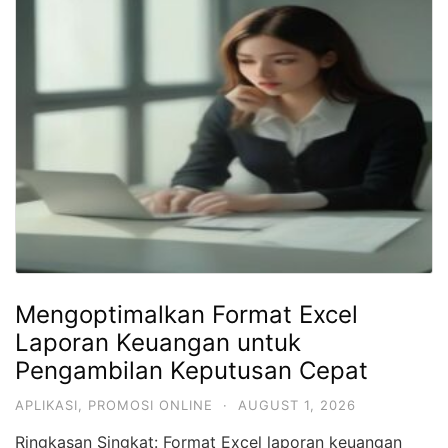
Mengoptimalkan Format Excel
Laporan Keuangan untuk
Pengambilan Keputusan Cepat
APLIKASI
,
PROMOSI ONLINE
·
AUGUST 1, 2026
Ringkasan Singkat: Format Excel laporan keuangan