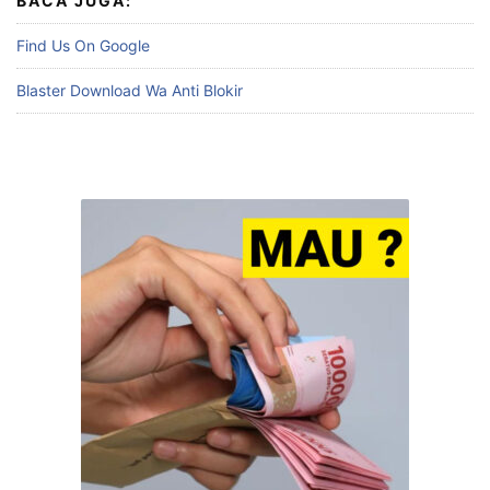
BACA JUGA:
Find Us On Google
Blaster Download Wa Anti Blokir