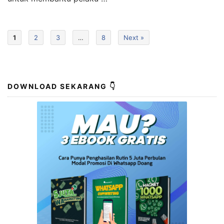
1
2
3
…
8
Next »
DOWNLOAD SEKARANG 👇