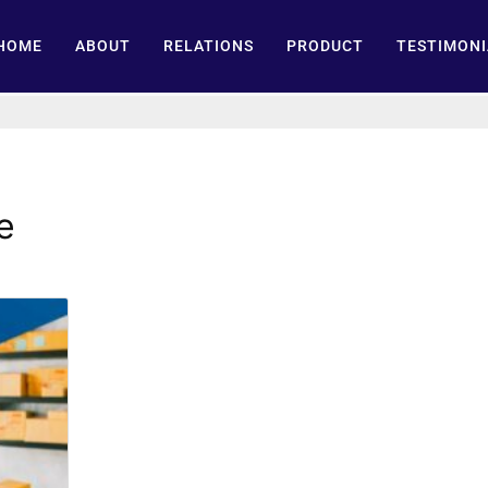
HOME
ABOUT
RELATIONS
PRODUCT
TESTIMONI
e