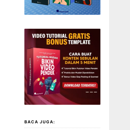
BACA JUGA: