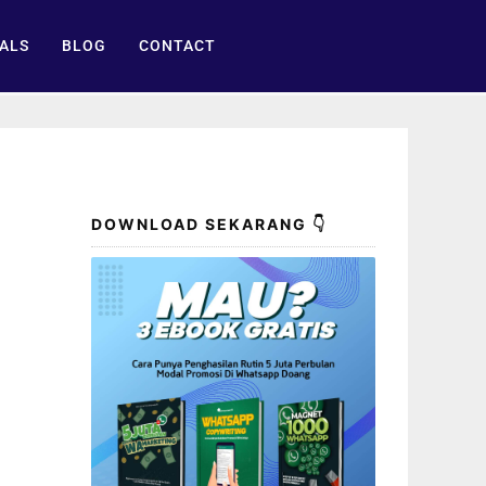
ALS
BLOG
CONTACT
DOWNLOAD SEKARANG 👇