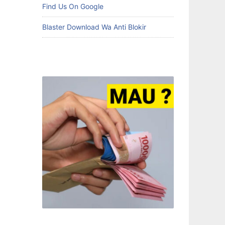
Find Us On Google
Blaster Download Wa Anti Blokir