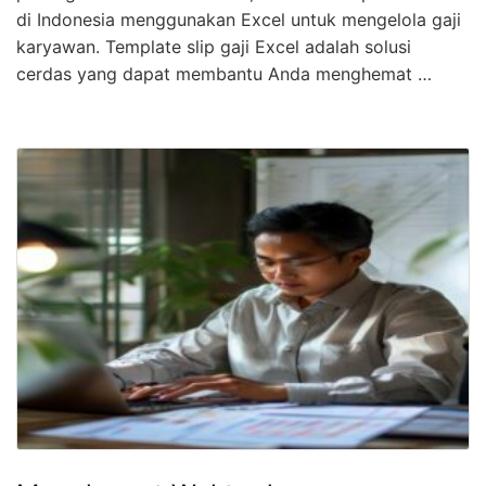
di Indonesia menggunakan Excel untuk mengelola gaji
karyawan. Template slip gaji Excel adalah solusi
cerdas yang dapat membantu Anda menghemat …