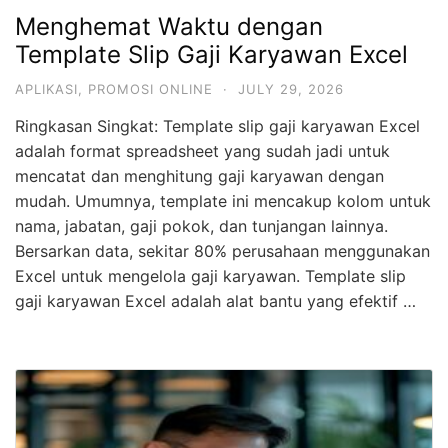
Menghemat Waktu dengan
Template Slip Gaji Karyawan Excel
APLIKASI
,
PROMOSI ONLINE
·
JULY 29, 2026
Ringkasan Singkat: Template slip gaji karyawan Excel
adalah format spreadsheet yang sudah jadi untuk
mencatat dan menghitung gaji karyawan dengan
mudah. Umumnya, template ini mencakup kolom untuk
nama, jabatan, gaji pokok, dan tunjangan lainnya.
Bersarkan data, sekitar 80% perusahaan menggunakan
Excel untuk mengelola gaji karyawan. Template slip
gaji karyawan Excel adalah alat bantu yang efektif …