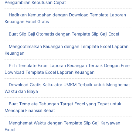
Pengambilan Keputusan Cepat
Hadirkan Kemudahan dengan Download Template Laporan
Keuangan Excel Gratis
Buat Slip Gaji Otomatis dengan Template Slip Gaji Excel
Mengoptimalkan Keuangan dengan Template Excel Laporan
Keuangan
Pilih Template Excel Laporan Keuangan Terbaik Dengan Free
Download Template Excel Laporan Keuangan
Download Gratis Kalkulator UMKM Terbaik untuk Menghemat
Waktu dan Biaya
Buat Template Tabungan Target Excel yang Tepat untuk
Mencapai Finansial Sehat
Menghemat Waktu dengan Template Slip Gaji Karyawan
Excel