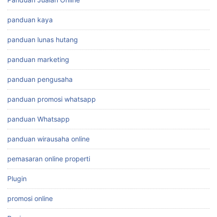
panduan kaya
panduan lunas hutang
panduan marketing
panduan pengusaha
panduan promosi whatsapp
panduan Whatsapp
panduan wirausaha online
pemasaran online properti
Plugin
promosi online