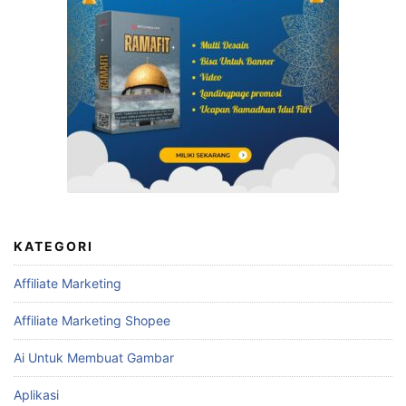
KATEGORI
Affiliate Marketing
Affiliate Marketing Shopee
Ai Untuk Membuat Gambar
Aplikasi