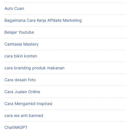
Auto Cuan
Bagaimana Cara Kerja Affiliate Marketing
Belajar Youtube
Camtasia Mastery
cara bikin konten
cara branding produk makanan
Cara desain foto
Cara Jualan Online
Cara Mengambil Inspirasi
cara wa anti banned
ChatWAGPT