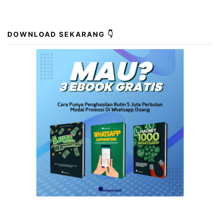
DOWNLOAD SEKARANG 👇