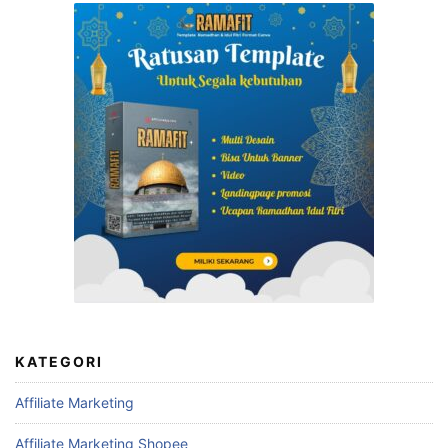
KATEGORI
Affiliate Marketing
Affiliate Marketing Shopee