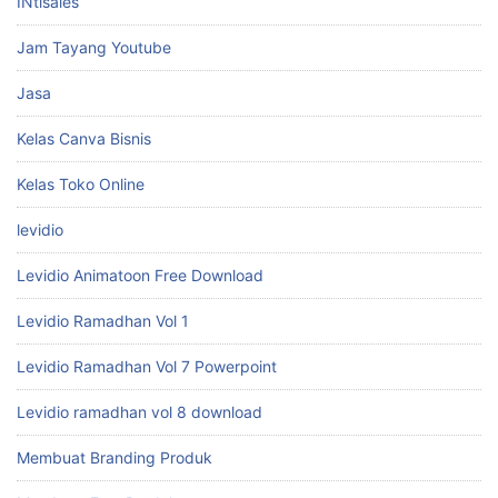
INtisales
Jam Tayang Youtube
Jasa
Kelas Canva Bisnis
Kelas Toko Online
levidio
Levidio Animatoon Free Download
Levidio Ramadhan Vol 1
Levidio Ramadhan Vol 7 Powerpoint
Levidio ramadhan vol 8 download
Membuat Branding Produk