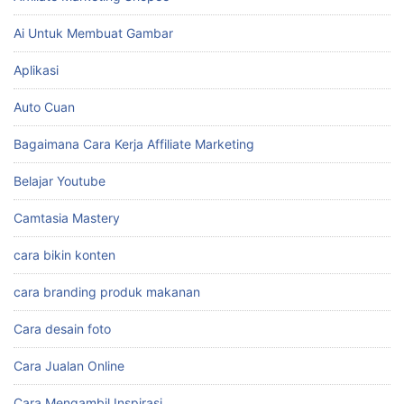
Ai Untuk Membuat Gambar
Aplikasi
Auto Cuan
Bagaimana Cara Kerja Affiliate Marketing
Belajar Youtube
Camtasia Mastery
cara bikin konten
cara branding produk makanan
Cara desain foto
Cara Jualan Online
Cara Mengambil Inspirasi