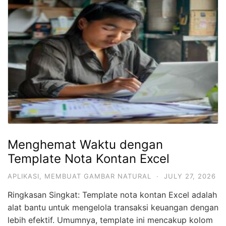
Menghemat Waktu dengan
Template Nota Kontan Excel
APLIKASI
,
MEMBUAT GAMBAR NATURAL
·
JULY 27, 2026
Ringkasan Singkat: Template nota kontan Excel adalah
alat bantu untuk mengelola transaksi keuangan dengan
lebih efektif. Umumnya, template ini mencakup kolom