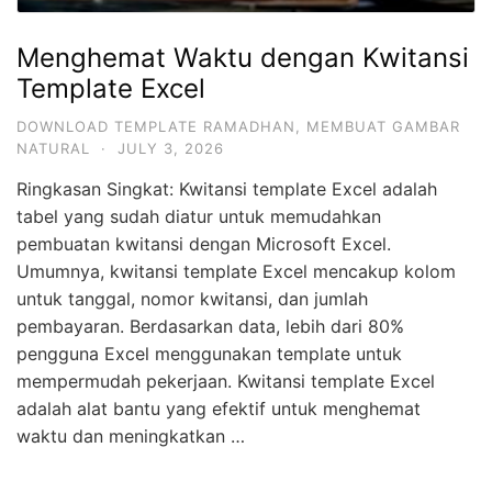
Menghemat Waktu dengan Kwitansi
Template Excel
DOWNLOAD TEMPLATE RAMADHAN
,
MEMBUAT GAMBAR
NATURAL
·
JULY 3, 2026
Ringkasan Singkat: Kwitansi template Excel adalah
tabel yang sudah diatur untuk memudahkan
pembuatan kwitansi dengan Microsoft Excel.
Umumnya, kwitansi template Excel mencakup kolom
untuk tanggal, nomor kwitansi, dan jumlah
pembayaran. Berdasarkan data, lebih dari 80%
pengguna Excel menggunakan template untuk
mempermudah pekerjaan. Kwitansi template Excel
adalah alat bantu yang efektif untuk menghemat
waktu dan meningkatkan …