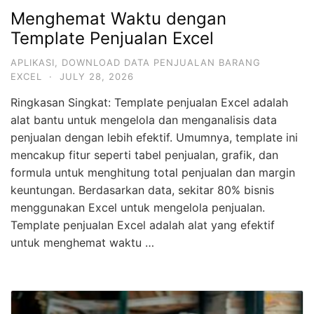
Menghemat Waktu dengan
Template Penjualan Excel
APLIKASI
,
DOWNLOAD DATA PENJUALAN BARANG
EXCEL
·
JULY 28, 2026
Ringkasan Singkat: Template penjualan Excel adalah
alat bantu untuk mengelola dan menganalisis data
penjualan dengan lebih efektif. Umumnya, template ini
mencakup fitur seperti tabel penjualan, grafik, dan
formula untuk menghitung total penjualan dan margin
keuntungan. Berdasarkan data, sekitar 80% bisnis
menggunakan Excel untuk mengelola penjualan.
Template penjualan Excel adalah alat yang efektif
untuk menghemat waktu …