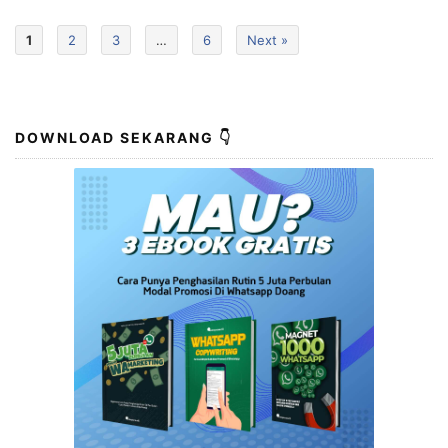
1
2
3
…
6
Next »
DOWNLOAD SEKARANG 👇