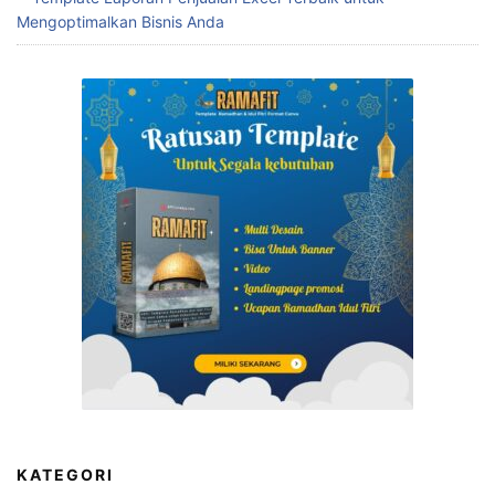
Mengoptimalkan Bisnis Anda
KATEGORI