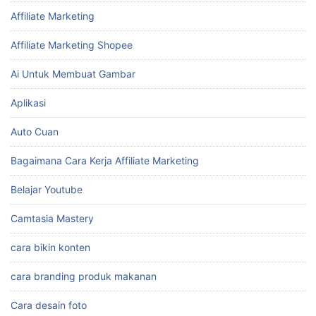
Affiliate Marketing
Affiliate Marketing Shopee
Ai Untuk Membuat Gambar
Aplikasi
Auto Cuan
Bagaimana Cara Kerja Affiliate Marketing
Belajar Youtube
Camtasia Mastery
cara bikin konten
cara branding produk makanan
Cara desain foto