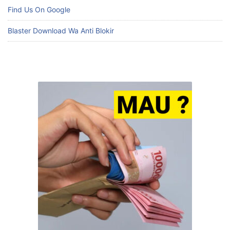
Find Us On Google
Blaster Download Wa Anti Blokir