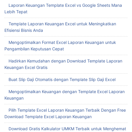
Laporan Keuangan Template Excel vs Google Sheets Mana
Lebih Tepat
Template Laporan Keuangan Excel untuk Meningkatkan
Efisiensi Bisnis Anda
Mengoptimalkan Format Excel Laporan Keuangan untuk
Pengambilan Keputusan Cepat
Hadirkan Kemudahan dengan Download Template Laporan
Keuangan Excel Gratis
Buat Slip Gaji Otomatis dengan Template Slip Gaji Excel
Mengoptimalkan Keuangan dengan Template Excel Laporan
Keuangan
Pilih Template Excel Laporan Keuangan Terbaik Dengan Free
Download Template Excel Laporan Keuangan
Download Gratis Kalkulator UMKM Terbaik untuk Menghemat