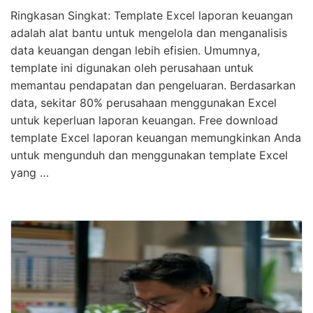
Ringkasan Singkat: Template Excel laporan keuangan
adalah alat bantu untuk mengelola dan menganalisis
data keuangan dengan lebih efisien. Umumnya,
template ini digunakan oleh perusahaan untuk
memantau pendapatan dan pengeluaran. Berdasarkan
data, sekitar 80% perusahaan menggunakan Excel
untuk keperluan laporan keuangan. Free download
template Excel laporan keuangan memungkinkan Anda
untuk mengunduh dan menggunakan template Excel
yang …