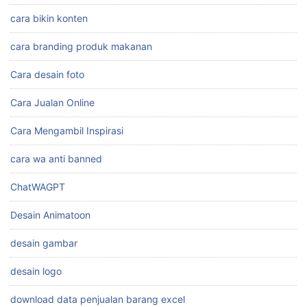
cara bikin konten
cara branding produk makanan
Cara desain foto
Cara Jualan Online
Cara Mengambil Inspirasi
cara wa anti banned
ChatWAGPT
Desain Animatoon
desain gambar
desain logo
download data penjualan barang excel