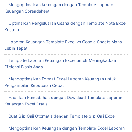
Mengoptimalkan Keuangan dengan Template Laporan
Keuangan Spreadsheet
Optimalkan Pengeluaran Usaha dengan Template Nota Excel
Kustom
Laporan Keuangan Template Excel vs Google Sheets Mana
Lebih Tepat
Template Laporan Keuangan Excel untuk Meningkatkan
Efisiensi Bisnis Anda
Mengoptimalkan Format Excel Laporan Keuangan untuk
Pengambilan Keputusan Cepat
Hadirkan Kemudahan dengan Download Template Laporan
Keuangan Excel Gratis
Buat Slip Gaji Otomatis dengan Template Slip Gaji Excel
Mengoptimalkan Keuangan dengan Template Excel Laporan