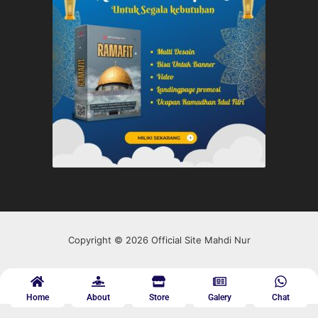
Copyright © 2026 Official Site Mahdi Nur
Home
About
Store
Galery
Chat