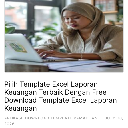
Pilih Template Excel Laporan
Keuangan Terbaik Dengan Free
Download Template Excel Laporan
Keuangan
APLIKASI
,
DOWNLOAD TEMPLATE RAMADHAN
·
JULY 30,
2026