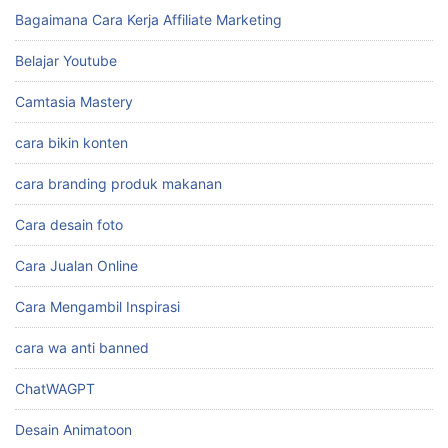
Bagaimana Cara Kerja Affiliate Marketing
Belajar Youtube
Camtasia Mastery
cara bikin konten
cara branding produk makanan
Cara desain foto
Cara Jualan Online
Cara Mengambil Inspirasi
cara wa anti banned
ChatWAGPT
Desain Animatoon