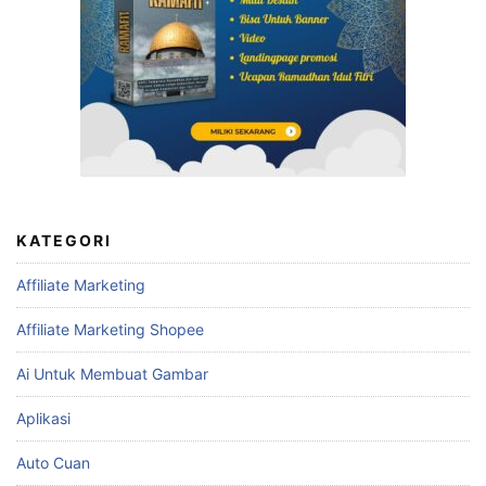
KATEGORI
Affiliate Marketing
Affiliate Marketing Shopee
Ai Untuk Membuat Gambar
Aplikasi
Auto Cuan