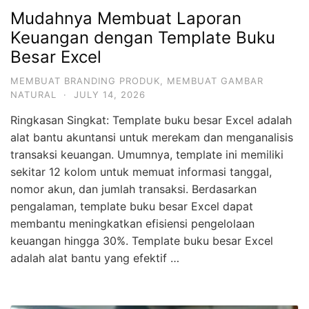
Mudahnya Membuat Laporan
Keuangan dengan Template Buku
Besar Excel
MEMBUAT BRANDING PRODUK
,
MEMBUAT GAMBAR
NATURAL
·
JULY 14, 2026
Ringkasan Singkat: Template buku besar Excel adalah
alat bantu akuntansi untuk merekam dan menganalisis
transaksi keuangan. Umumnya, template ini memiliki
sekitar 12 kolom untuk memuat informasi tanggal,
nomor akun, dan jumlah transaksi. Berdasarkan
pengalaman, template buku besar Excel dapat
membantu meningkatkan efisiensi pengelolaan
keuangan hingga 30%. Template buku besar Excel
adalah alat bantu yang efektif …