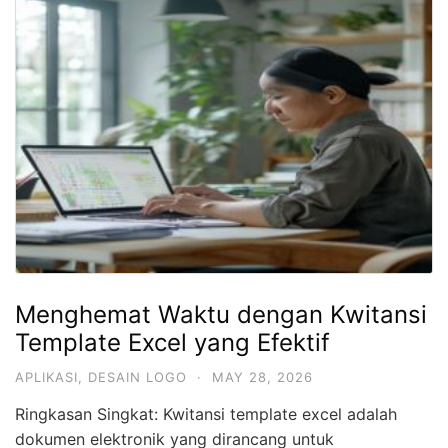
Menghemat Waktu dengan Kwitansi
Template Excel yang Efektif
APLIKASI
,
DESAIN LOGO
·
MAY 28, 2026
Ringkasan Singkat: Kwitansi template excel adalah
dokumen elektronik yang dirancang untuk