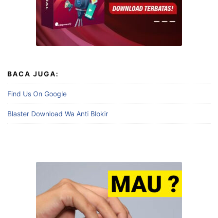
BACA JUGA:
Find Us On Google
Blaster Download Wa Anti Blokir