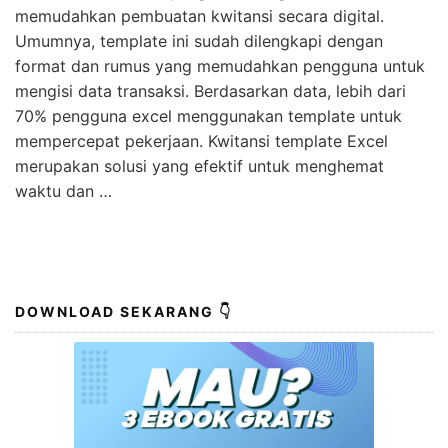
memudahkan pembuatan kwitansi secara digital.
Umumnya, template ini sudah dilengkapi dengan
format dan rumus yang memudahkan pengguna untuk
mengisi data transaksi. Berdasarkan data, lebih dari
70% pengguna excel menggunakan template untuk
mempercepat pekerjaan. Kwitansi template Excel
merupakan solusi yang efektif untuk menghemat
waktu dan …
DOWNLOAD SEKARANG 👇