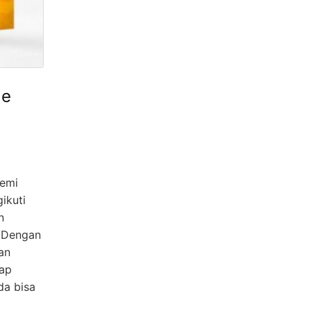
de
demi
ikuti
n
. Dengan
an
iap
da bisa