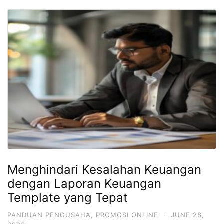
Menghindari Kesalahan Keuangan
dengan Laporan Keuangan
Template yang Tepat
PANDUAN PENGUSAHA
,
PROMOSI ONLINE
·
JUNE 28,