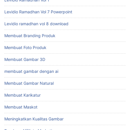
Levidio Ramadhan Vol 7 Powerpoint
Levidio ramadhan vol 8 download
Membuat Branding Produk
Membuat Foto Produk
Membuat Gambar 3D
membuat gambar dengan ai
Membuat Gambar Natural
Membuat Karikatur
Membuat Maskot
Meningkatkan Kualitas Gambar