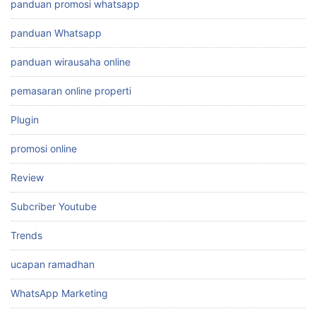
panduan promosi whatsapp
panduan Whatsapp
panduan wirausaha online
pemasaran online properti
Plugin
promosi online
Review
Subcriber Youtube
Trends
ucapan ramadhan
WhatsApp Marketing