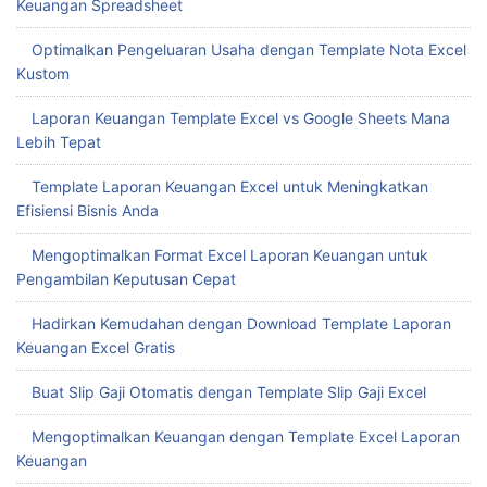
Keuangan Spreadsheet
Optimalkan Pengeluaran Usaha dengan Template Nota Excel
Kustom
Laporan Keuangan Template Excel vs Google Sheets Mana
Lebih Tepat
Template Laporan Keuangan Excel untuk Meningkatkan
Efisiensi Bisnis Anda
Mengoptimalkan Format Excel Laporan Keuangan untuk
Pengambilan Keputusan Cepat
Hadirkan Kemudahan dengan Download Template Laporan
Keuangan Excel Gratis
Buat Slip Gaji Otomatis dengan Template Slip Gaji Excel
Mengoptimalkan Keuangan dengan Template Excel Laporan
Keuangan