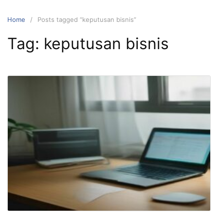
Home
Posts tagged “keputusan bisnis”
Tag:
keputusan bisnis