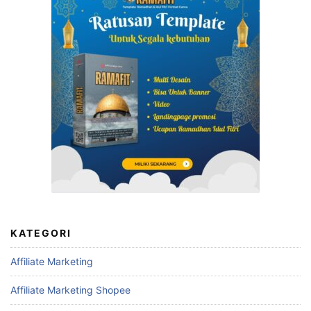
KATEGORI
Affiliate Marketing
Affiliate Marketing Shopee