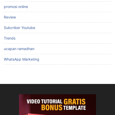
promosi online
Review
Subcriber Youtube
Trends
ucapan ramadhan
WhatsApp Marketing