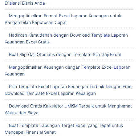
Efisiensi Bisnis Anda
Mengoptimalkan Format Excel Laporan Keuangan untuk
Pengambilan Keputusan Cepat
Hadirkan Kemudahan dengan Download Template Laporan
Keuangan Excel Gratis
Buat Slip Gaji Otomatis dengan Template Slip Gaji Excel
Mengoptimalkan Keuangan dengan Template Excel Laporan
Keuangan
Pilih Template Excel Laporan Keuangan Terbaik Dengan Free
Download Template Excel Laporan Keuangan
Download Gratis Kalkulator UMKM Terbaik untuk Menghemat
Waktu dan Biaya
Buat Template Tabungan Target Excel yang Tepat untuk
Mencapai Finansial Sehat