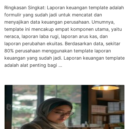
Ringkasan Singkat: Laporan keuangan template adalah
formulir yang sudah jadi untuk mencatat dan
menyajikan data keuangan perusahaan. Umumnya,
template ini mencakup empat komponen utama, yaitu
neraca, laporan laba rugi, laporan arus kas, dan
laporan perubahan ekuitas. Berdasarkan data, sekitar
80% perusahaan menggunakan template laporan
keuangan yang sudah jadi. Laporan keuangan template
adalah alat penting bagi …