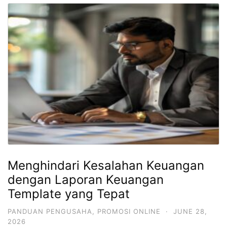
Menghindari Kesalahan Keuangan
dengan Laporan Keuangan
Template yang Tepat
PANDUAN PENGUSAHA
,
PROMOSI ONLINE
·
JUNE 28,
2026