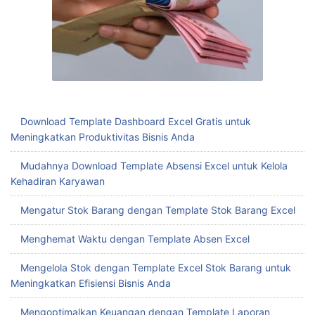
Download Template Dashboard Excel Gratis untuk
Meningkatkan Produktivitas Bisnis Anda
Mudahnya Download Template Absensi Excel untuk Kelola
Kehadiran Karyawan
Mengatur Stok Barang dengan Template Stok Barang Excel
Menghemat Waktu dengan Template Absen Excel
Mengelola Stok dengan Template Excel Stok Barang untuk
Meningkatkan Efisiensi Bisnis Anda
Mengoptimalkan Keuangan dengan Template Laporan