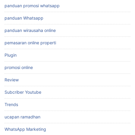
panduan promosi whatsapp
panduan Whatsapp
panduan wirausaha online
pemasaran online properti
Plugin
promosi online
Review
Subcriber Youtube
Trends
ucapan ramadhan
WhatsApp Marketing