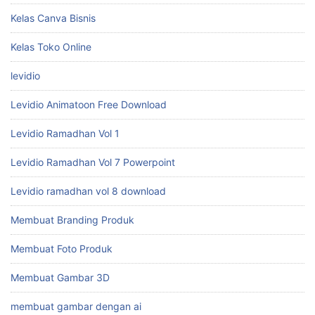
Kelas Canva Bisnis
Kelas Toko Online
levidio
Levidio Animatoon Free Download
Levidio Ramadhan Vol 1
Levidio Ramadhan Vol 7 Powerpoint
Levidio ramadhan vol 8 download
Membuat Branding Produk
Membuat Foto Produk
Membuat Gambar 3D
membuat gambar dengan ai