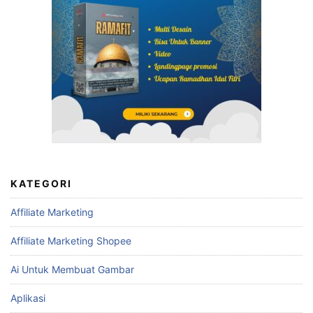
KATEGORI
Affiliate Marketing
Affiliate Marketing Shopee
Ai Untuk Membuat Gambar
Aplikasi