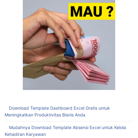
Download Template Dashboard Excel Gratis untuk
Meningkatkan Produktivitas Bisnis Anda
Mudahnya Download Template Absensi Excel untuk Kelola
Kehadiran Karyawan