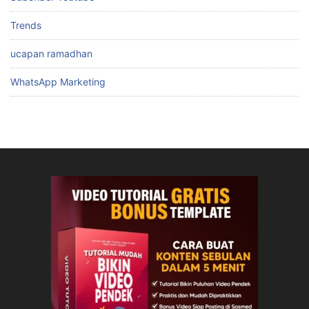
Trends
ucapan ramadhan
WhatsApp Marketing