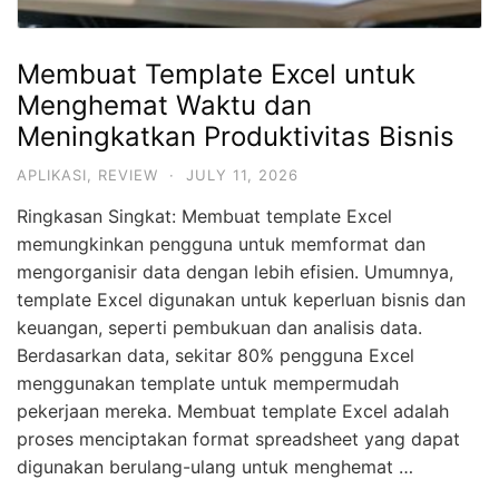
Membuat Template Excel untuk
Menghemat Waktu dan
Meningkatkan Produktivitas Bisnis
APLIKASI
,
REVIEW
·
JULY 11, 2026
Ringkasan Singkat: Membuat template Excel
memungkinkan pengguna untuk memformat dan
mengorganisir data dengan lebih efisien. Umumnya,
template Excel digunakan untuk keperluan bisnis dan
keuangan, seperti pembukuan dan analisis data.
Berdasarkan data, sekitar 80% pengguna Excel
menggunakan template untuk mempermudah
pekerjaan mereka. Membuat template Excel adalah
proses menciptakan format spreadsheet yang dapat
digunakan berulang-ulang untuk menghemat …