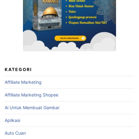
KATEGORI
Affiliate Marketing
Affiliate Marketing Shopee
Ai Untuk Membuat Gambar
Aplikasi
Auto Cuan