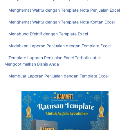
Menghemat Waktu dengan Template Nota Penjualan Excel
Menghemat Waktu dengan Template Nota Kontan Excel
Menabung Efektif dengan Template Excel
Mudahkan Laporan Penjualan dengan Template Excel
Template Laporan Penjualan Excel Terbaik untuk
Mengoptimalkan Bisnis Anda
Membuat Laporan Penjualan dengan Template Excel