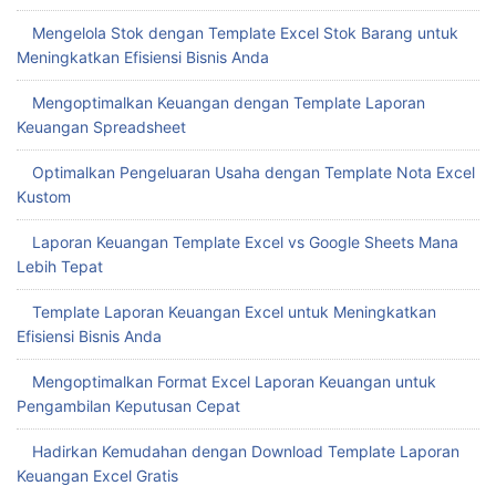
Mengelola Stok dengan Template Excel Stok Barang untuk
Meningkatkan Efisiensi Bisnis Anda
Mengoptimalkan Keuangan dengan Template Laporan
Keuangan Spreadsheet
Optimalkan Pengeluaran Usaha dengan Template Nota Excel
Kustom
Laporan Keuangan Template Excel vs Google Sheets Mana
Lebih Tepat
Template Laporan Keuangan Excel untuk Meningkatkan
Efisiensi Bisnis Anda
Mengoptimalkan Format Excel Laporan Keuangan untuk
Pengambilan Keputusan Cepat
Hadirkan Kemudahan dengan Download Template Laporan
Keuangan Excel Gratis