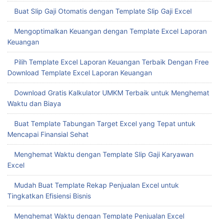
Buat Slip Gaji Otomatis dengan Template Slip Gaji Excel
Mengoptimalkan Keuangan dengan Template Excel Laporan
Keuangan
Pilih Template Excel Laporan Keuangan Terbaik Dengan Free
Download Template Excel Laporan Keuangan
Download Gratis Kalkulator UMKM Terbaik untuk Menghemat
Waktu dan Biaya
Buat Template Tabungan Target Excel yang Tepat untuk
Mencapai Finansial Sehat
Menghemat Waktu dengan Template Slip Gaji Karyawan
Excel
Mudah Buat Template Rekap Penjualan Excel untuk
Tingkatkan Efisiensi Bisnis
Menghemat Waktu dengan Template Penjualan Excel