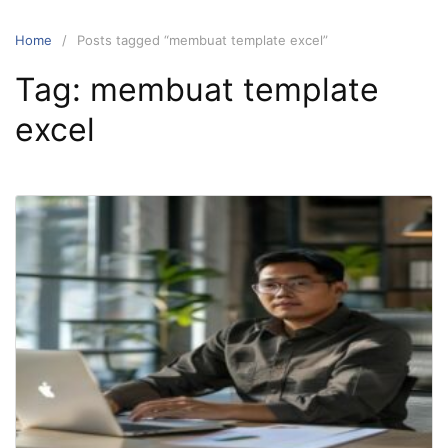
Home
Posts tagged “membuat template excel”
Tag:
membuat template
excel