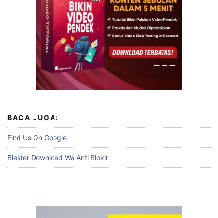
BACA JUGA:
Find Us On Google
Blaster Download Wa Anti Blokir