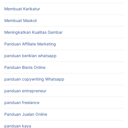
Membuat Karikatur
Membuat Maskot
Meningkatkan Kualitas Gambar
Panduan Affiliate Marketing
panduan beriklan whatsapp
Panduan Bisnis Online
panduan copywriting Whatsapp
panduan entrepreneur
panduan freelance
Panduan Jualan Online
panduan kaya