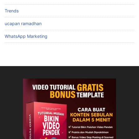
Trends
ucapan ramadhan
WhatsApp Marketing