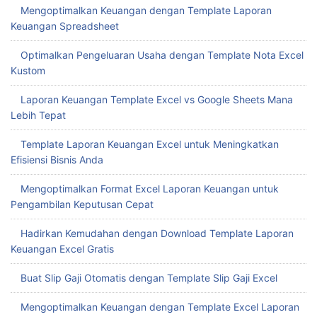
Mengoptimalkan Keuangan dengan Template Laporan
Keuangan Spreadsheet
Optimalkan Pengeluaran Usaha dengan Template Nota Excel
Kustom
Laporan Keuangan Template Excel vs Google Sheets Mana
Lebih Tepat
Template Laporan Keuangan Excel untuk Meningkatkan
Efisiensi Bisnis Anda
Mengoptimalkan Format Excel Laporan Keuangan untuk
Pengambilan Keputusan Cepat
Hadirkan Kemudahan dengan Download Template Laporan
Keuangan Excel Gratis
Buat Slip Gaji Otomatis dengan Template Slip Gaji Excel
Mengoptimalkan Keuangan dengan Template Excel Laporan