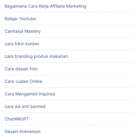
Bagaimana Cara Kerja Affiliate Marketing
Belajar Youtube
Camtasia Mastery
cara bikin konten
cara branding produk makanan
Cara desain foto
Cara Jualan Online
Cara Mengambil Inspirasi
cara wa anti banned
ChatWAGPT
Desain Animatoon