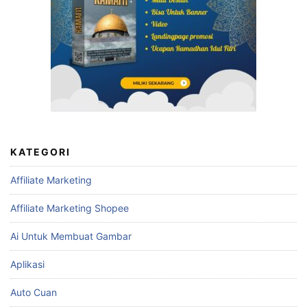
KATEGORI
Affiliate Marketing
Affiliate Marketing Shopee
Ai Untuk Membuat Gambar
Aplikasi
Auto Cuan