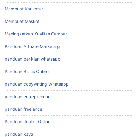
Membuat Karikatur
Membuat Maskot
Meningkatkan Kualitas Gambar
Panduan Affiliate Marketing
panduan beriklan whatsapp
Panduan Bisnis Online
panduan copywriting Whatsapp
panduan entrepreneur
panduan freelance
Panduan Jualan Online
panduan kaya