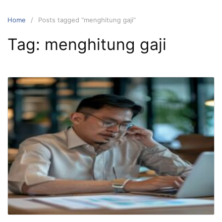
Home
Posts tagged “menghitung gaji”
Tag:
menghitung gaji