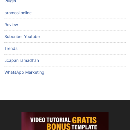
Plugin
promosi online
Review
Subcriber Youtube
Trends
ucapan ramadhan
WhatsApp Marketing