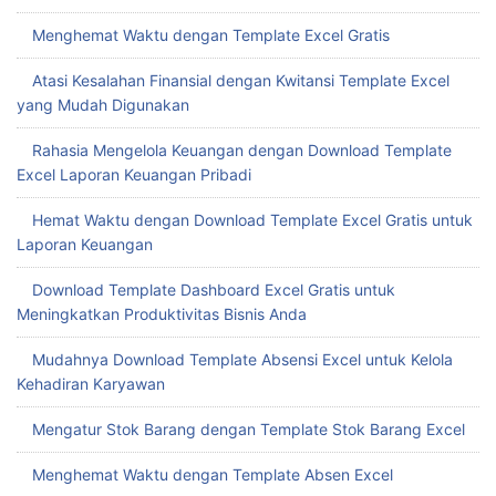
Menghemat Waktu dengan Template Excel Gratis
Atasi Kesalahan Finansial dengan Kwitansi Template Excel
yang Mudah Digunakan
Rahasia Mengelola Keuangan dengan Download Template
Excel Laporan Keuangan Pribadi
Hemat Waktu dengan Download Template Excel Gratis untuk
Laporan Keuangan
Download Template Dashboard Excel Gratis untuk
Meningkatkan Produktivitas Bisnis Anda
Mudahnya Download Template Absensi Excel untuk Kelola
Kehadiran Karyawan
Mengatur Stok Barang dengan Template Stok Barang Excel
Menghemat Waktu dengan Template Absen Excel