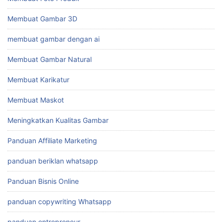
Membuat Gambar 3D
membuat gambar dengan ai
Membuat Gambar Natural
Membuat Karikatur
Membuat Maskot
Meningkatkan Kualitas Gambar
Panduan Affiliate Marketing
panduan beriklan whatsapp
Panduan Bisnis Online
panduan copywriting Whatsapp
panduan entrepreneur