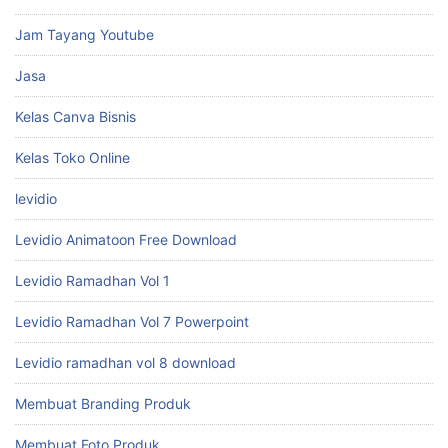
Jam Tayang Youtube
Jasa
Kelas Canva Bisnis
Kelas Toko Online
levidio
Levidio Animatoon Free Download
Levidio Ramadhan Vol 1
Levidio Ramadhan Vol 7 Powerpoint
Levidio ramadhan vol 8 download
Membuat Branding Produk
Membuat Foto Produk