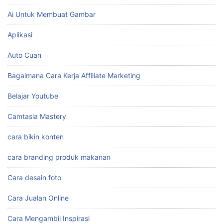
Ai Untuk Membuat Gambar
Aplikasi
Auto Cuan
Bagaimana Cara Kerja Affiliate Marketing
Belajar Youtube
Camtasia Mastery
cara bikin konten
cara branding produk makanan
Cara desain foto
Cara Jualan Online
Cara Mengambil Inspirasi