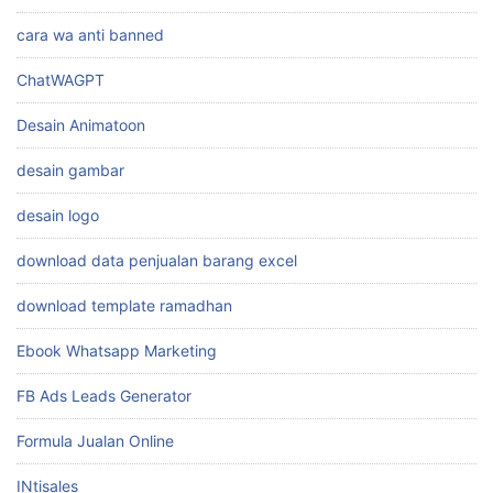
cara wa anti banned
ChatWAGPT
Desain Animatoon
desain gambar
desain logo
download data penjualan barang excel
download template ramadhan
Ebook Whatsapp Marketing
FB Ads Leads Generator
Formula Jualan Online
INtisales