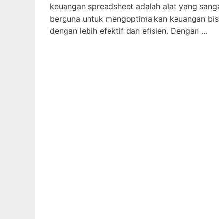
keuangan spreadsheet adalah alat yang sang
berguna untuk mengoptimalkan keuangan bis
dengan lebih efektif dan efisien. Dengan …