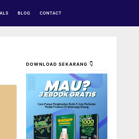
ALS
BLOG
CONTACT
DOWNLOAD SEKARANG 👇