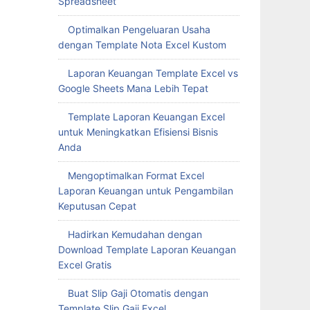
Spreadsheet
Optimalkan Pengeluaran Usaha
dengan Template Nota Excel Kustom
Laporan Keuangan Template Excel vs
Google Sheets Mana Lebih Tepat
Template Laporan Keuangan Excel
untuk Meningkatkan Efisiensi Bisnis
Anda
Mengoptimalkan Format Excel
Laporan Keuangan untuk Pengambilan
Keputusan Cepat
Hadirkan Kemudahan dengan
Download Template Laporan Keuangan
Excel Gratis
Buat Slip Gaji Otomatis dengan
Template Slip Gaji Excel