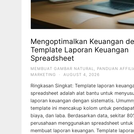
Mengoptimalkan Keuangan d
Template Laporan Keuangan
Spreadsheet
MEMBUAT GAMBAR NATURAL
,
PANDUAN AFFILI
MARKETING
·
AUGUST 4, 2026
Ringkasan Singkat: Template laporan keuang
spreadsheet adalah alat bantu untuk menyus
laporan keuangan dengan sistematis. Umumn
template ini mencakup kolom untuk pendapat
biaya, dan laba. Berdasarkan data, sekitar 8
perusahaan menggunakan spreadsheet untuk
membuat laporan keuangan. Template lapora