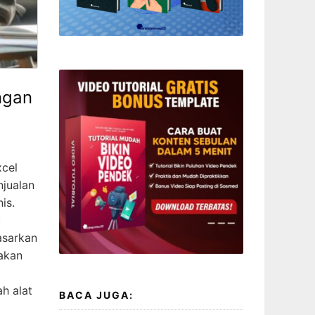
ngan
xcel
njualan
is.
k
asarkan
akan
a
h alat
BACA JUGA: