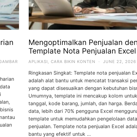
rian
Mengoptimalkan Penjualan de
Template Nota Penjualan Excel
GAMBAR
APLIKASI
,
CARA BIKIN KONTEN
·
JUNE 22, 2026
Ringkasan Singkat: Template nota penjualan E
harian
adalah alat bantu untuk mencatat transaksi pe
 data
yang dapat disesuaikan dengan kebutuhan bisn
i
Umumnya, template ini mencakup kolom untu
lan,
tanggal, kode barang, jumlah, dan harga. Berd
bisnis
data, lebih dari 70% pengguna Excel menggun
mantau
template untuk memudahkan pengelolaan dat
ualan
penjualan. Template nota penjualan Excel adala
bantu yang efektif untuk …