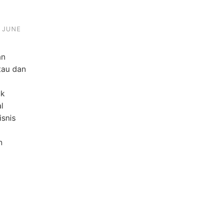
JUNE
an
tau dan
uk
l
isnis
n