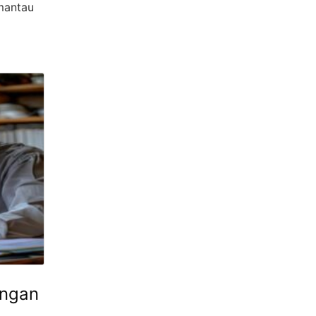
mantau
engan