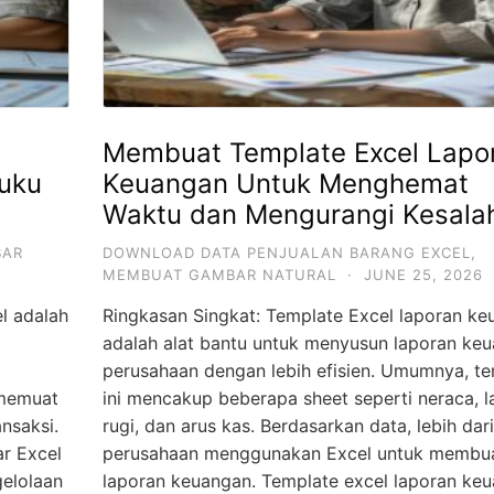
Membuat Template Excel Lapo
uku
Keuangan Untuk Menghemat
Waktu dan Mengurangi Kesala
BAR
DOWNLOAD DATA PENJUALAN BARANG EXCEL
,
MEMBUAT GAMBAR NATURAL
·
JUNE 25, 2026
l adalah
Ringkasan Singkat: Template Excel laporan k
adalah alat bantu untuk menyusun laporan ke
perusahaan dengan lebih efisien. Umumnya, t
 memuat
ini mencakup beberapa sheet seperti neraca, l
nsaksi.
rugi, dan arus kas. Berdasarkan data, lebih dar
r Excel
perusahaan menggunakan Excel untuk membu
elolaan
laporan keuangan. Template excel laporan ke