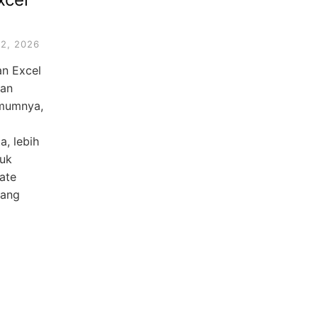
2, 2026
an Excel
ran
Umumnya,
a, lebih
tuk
ate
yang