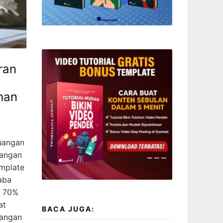
ran
han
euangan
uangan
emplate
aba
i 70%
at
BACA JUGA:
uangan