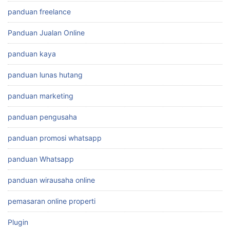
panduan freelance
Panduan Jualan Online
panduan kaya
panduan lunas hutang
panduan marketing
panduan pengusaha
panduan promosi whatsapp
panduan Whatsapp
panduan wirausaha online
pemasaran online properti
Plugin