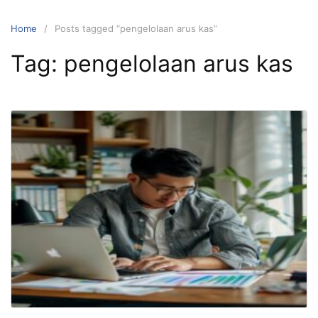
Home
Posts tagged “pengelolaan arus kas”
Tag:
pengelolaan arus kas