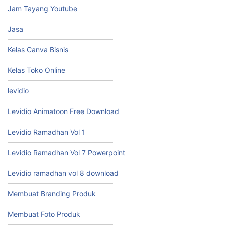
Jam Tayang Youtube
Jasa
Kelas Canva Bisnis
Kelas Toko Online
levidio
Levidio Animatoon Free Download
Levidio Ramadhan Vol 1
Levidio Ramadhan Vol 7 Powerpoint
Levidio ramadhan vol 8 download
Membuat Branding Produk
Membuat Foto Produk