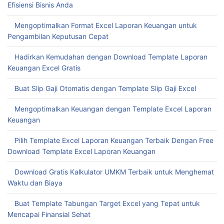
Efisiensi Bisnis Anda
Mengoptimalkan Format Excel Laporan Keuangan untuk
Pengambilan Keputusan Cepat
Hadirkan Kemudahan dengan Download Template Laporan
Keuangan Excel Gratis
Buat Slip Gaji Otomatis dengan Template Slip Gaji Excel
Mengoptimalkan Keuangan dengan Template Excel Laporan
Keuangan
Pilih Template Excel Laporan Keuangan Terbaik Dengan Free
Download Template Excel Laporan Keuangan
Download Gratis Kalkulator UMKM Terbaik untuk Menghemat
Waktu dan Biaya
Buat Template Tabungan Target Excel yang Tepat untuk
Mencapai Finansial Sehat