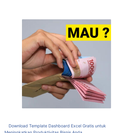
Download Template Dashboard Excel Gratis untuk
Meningkatkan Produktivitas Bisnis Anda