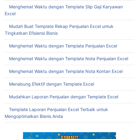
Menghemat Waktu dengan Template Slip Gaji Karyawan
Excel
Mudah Buat Template Rekap Penjualan Excel untuk
Tingkatkan Efisiensi Bisnis
Menghemat Waktu dengan Template Penjualan Excel
Menghemat Waktu dengan Template Nota Penjualan Excel
Menghemat Waktu dengan Template Nota Kontan Excel
Menabung Efektif dengan Template Excel
Mudahkan Laporan Penjualan dengan Template Excel
Template Laporan Penjualan Excel Terbaik untuk
Mengoptimalkan Bisnis Anda