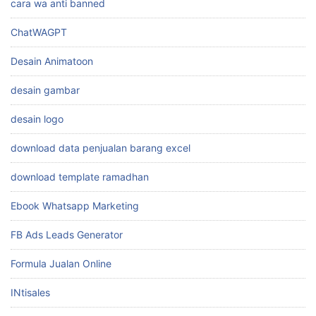
cara wa anti banned
ChatWAGPT
Desain Animatoon
desain gambar
desain logo
download data penjualan barang excel
download template ramadhan
Ebook Whatsapp Marketing
FB Ads Leads Generator
Formula Jualan Online
INtisales