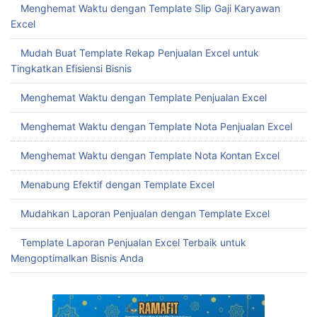
Menghemat Waktu dengan Template Slip Gaji Karyawan
Excel
Mudah Buat Template Rekap Penjualan Excel untuk
Tingkatkan Efisiensi Bisnis
Menghemat Waktu dengan Template Penjualan Excel
Menghemat Waktu dengan Template Nota Penjualan Excel
Menghemat Waktu dengan Template Nota Kontan Excel
Menabung Efektif dengan Template Excel
Mudahkan Laporan Penjualan dengan Template Excel
Template Laporan Penjualan Excel Terbaik untuk
Mengoptimalkan Bisnis Anda