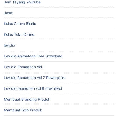
Jam Tayang Youtube
Jasa
Kelas Canva Bisnis
Kelas Toko Online
levidio
Levidio Animatoon Free Download
Levidio Ramadhan Vol 1
Levidio Ramadhan Vol 7 Powerpoint
Levidio ramadhan vol 8 download
Membuat Branding Produk
Membuat Foto Produk