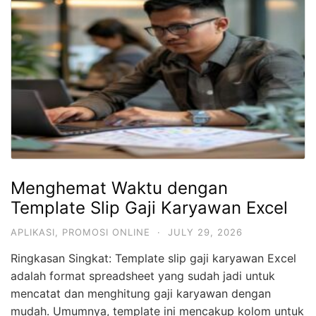
Menghemat Waktu dengan
Template Slip Gaji Karyawan Excel
APLIKASI
,
PROMOSI ONLINE
·
JULY 29, 2026
Ringkasan Singkat: Template slip gaji karyawan Excel
adalah format spreadsheet yang sudah jadi untuk
mencatat dan menghitung gaji karyawan dengan
mudah. Umumnya, template ini mencakup kolom untuk