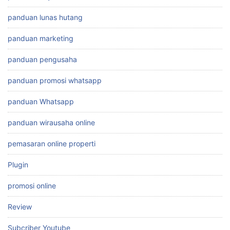
panduan lunas hutang
panduan marketing
panduan pengusaha
panduan promosi whatsapp
panduan Whatsapp
panduan wirausaha online
pemasaran online properti
Plugin
promosi online
Review
Subcriber Youtube