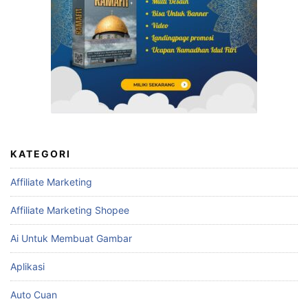
KATEGORI
Affiliate Marketing
Affiliate Marketing Shopee
Ai Untuk Membuat Gambar
Aplikasi
Auto Cuan