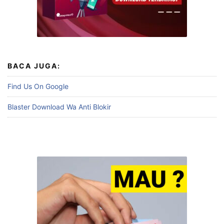
BACA JUGA:
Find Us On Google
Blaster Download Wa Anti Blokir