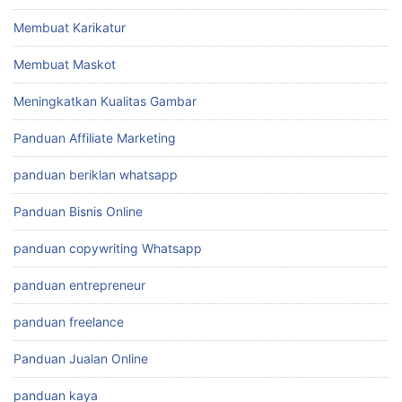
Membuat Karikatur
Membuat Maskot
Meningkatkan Kualitas Gambar
Panduan Affiliate Marketing
panduan beriklan whatsapp
Panduan Bisnis Online
panduan copywriting Whatsapp
panduan entrepreneur
panduan freelance
Panduan Jualan Online
panduan kaya