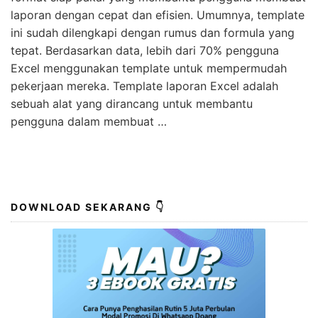
laporan dengan cepat dan efisien. Umumnya, template
ini sudah dilengkapi dengan rumus dan formula yang
tepat. Berdasarkan data, lebih dari 70% pengguna
Excel menggunakan template untuk mempermudah
pekerjaan mereka. Template laporan Excel adalah
sebuah alat yang dirancang untuk membantu
pengguna dalam membuat …
DOWNLOAD SEKARANG 👇