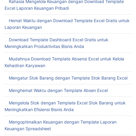
Rahasia Mengelola Keuangan dengan Download Template
Excel Laporan Keuangan Pribadi
Hemat Waktu dengan Download Template Excel Gratis untuk
Laporan Keuangan
Download Template Dashboard Excel Gratis untuk
Meningkatkan Produktivitas Bisnis Anda
Mudahnya Download Template Absensi Excel untuk Kelola
Kehadiran Karyawan
Mengatur Stok Barang dengan Template Stok Barang Excel
Menghemat Waktu dengan Template Absen Excel
Mengelola Stok dengan Template Excel Stok Barang untuk
Meningkatkan Efisiensi Bisnis Anda
Mengoptimalkan Keuangan dengan Template Laporan
Keuangan Spreadsheet