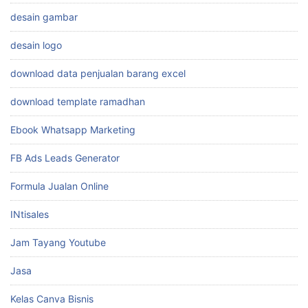
desain gambar
desain logo
download data penjualan barang excel
download template ramadhan
Ebook Whatsapp Marketing
FB Ads Leads Generator
Formula Jualan Online
INtisales
Jam Tayang Youtube
Jasa
Kelas Canva Bisnis