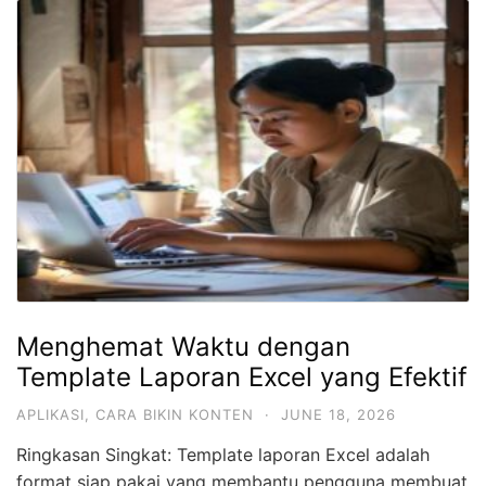
Menghemat Waktu dengan
Template Laporan Excel yang Efektif
APLIKASI
,
CARA BIKIN KONTEN
·
JUNE 18, 2026
Ringkasan Singkat: Template laporan Excel adalah
format siap pakai yang membantu pengguna membuat