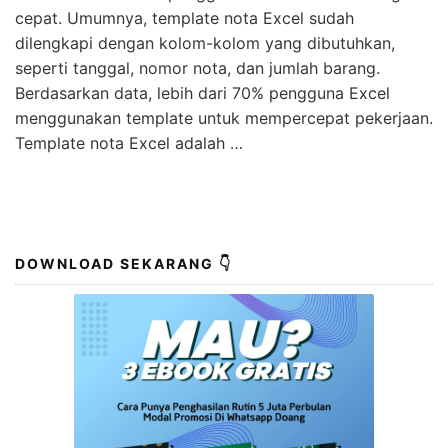
cepat. Umumnya, template nota Excel sudah
dilengkapi dengan kolom-kolom yang dibutuhkan,
seperti tanggal, nomor nota, dan jumlah barang.
Berdasarkan data, lebih dari 70% pengguna Excel
menggunakan template untuk mempercepat pekerjaan.
Template nota Excel adalah …
DOWNLOAD SEKARANG 👇