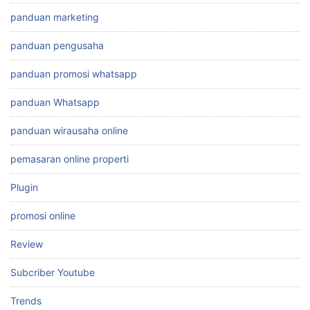
panduan marketing
panduan pengusaha
panduan promosi whatsapp
panduan Whatsapp
panduan wirausaha online
pemasaran online properti
Plugin
promosi online
Review
Subcriber Youtube
Trends