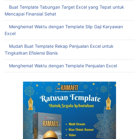
Buat Template Tabungan Target Excel yang Tepat untuk
Mencapai Finansial Sehat
Menghemat Waktu dengan Template Slip Gaji Karyawan
Excel
Mudah Buat Template Rekap Penjualan Excel untuk
Tingkatkan Efisiensi Bisnis
Menghemat Waktu dengan Template Penjualan Excel