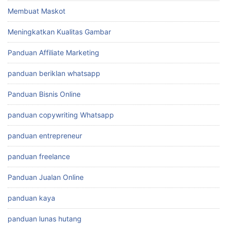
Membuat Maskot
Meningkatkan Kualitas Gambar
Panduan Affiliate Marketing
panduan beriklan whatsapp
Panduan Bisnis Online
panduan copywriting Whatsapp
panduan entrepreneur
panduan freelance
Panduan Jualan Online
panduan kaya
panduan lunas hutang