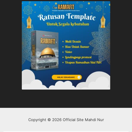
Copyright © 2026 Official Site Mahdi Nur