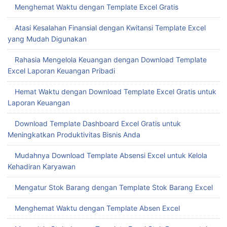
Menghemat Waktu dengan Template Excel Gratis
Atasi Kesalahan Finansial dengan Kwitansi Template Excel
yang Mudah Digunakan
Rahasia Mengelola Keuangan dengan Download Template
Excel Laporan Keuangan Pribadi
Hemat Waktu dengan Download Template Excel Gratis untuk
Laporan Keuangan
Download Template Dashboard Excel Gratis untuk
Meningkatkan Produktivitas Bisnis Anda
Mudahnya Download Template Absensi Excel untuk Kelola
Kehadiran Karyawan
Mengatur Stok Barang dengan Template Stok Barang Excel
Menghemat Waktu dengan Template Absen Excel