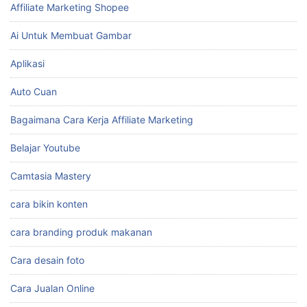
Affiliate Marketing Shopee
Ai Untuk Membuat Gambar
Aplikasi
Auto Cuan
Bagaimana Cara Kerja Affiliate Marketing
Belajar Youtube
Camtasia Mastery
cara bikin konten
cara branding produk makanan
Cara desain foto
Cara Jualan Online