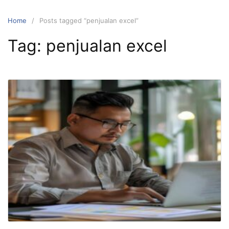
Home
Posts tagged “penjualan excel”
Tag:
penjualan excel