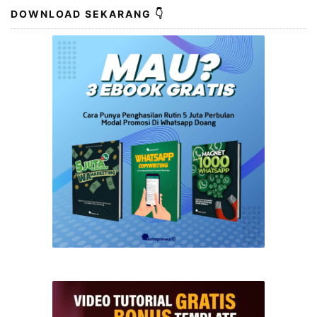
DOWNLOAD SEKARANG 👇