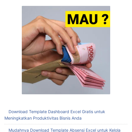
Download Template Dashboard Excel Gratis untuk
Meningkatkan Produktivitas Bisnis Anda
Mudahnya Download Template Absensi Excel untuk Kelola