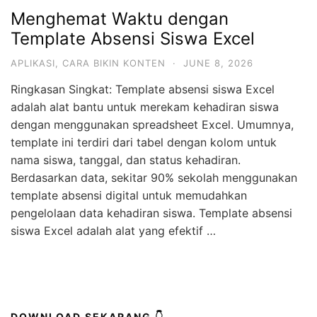
Menghemat Waktu dengan
Template Absensi Siswa Excel
APLIKASI
,
CARA BIKIN KONTEN
·
JUNE 8, 2026
Ringkasan Singkat: Template absensi siswa Excel
adalah alat bantu untuk merekam kehadiran siswa
dengan menggunakan spreadsheet Excel. Umumnya,
template ini terdiri dari tabel dengan kolom untuk
nama siswa, tanggal, dan status kehadiran.
Berdasarkan data, sekitar 90% sekolah menggunakan
template absensi digital untuk memudahkan
pengelolaan data kehadiran siswa. Template absensi
siswa Excel adalah alat yang efektif …
DOWNLOAD SEKARANG 👇