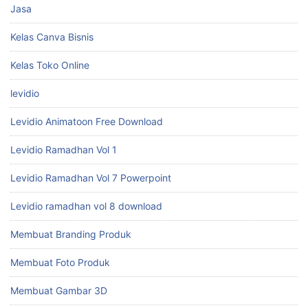
Jasa
Kelas Canva Bisnis
Kelas Toko Online
levidio
Levidio Animatoon Free Download
Levidio Ramadhan Vol 1
Levidio Ramadhan Vol 7 Powerpoint
Levidio ramadhan vol 8 download
Membuat Branding Produk
Membuat Foto Produk
Membuat Gambar 3D