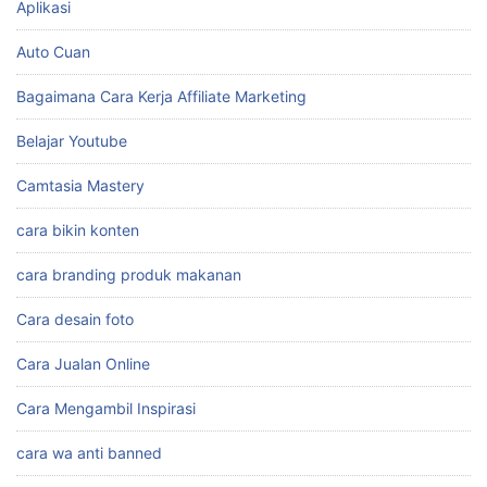
Aplikasi
Auto Cuan
Bagaimana Cara Kerja Affiliate Marketing
Belajar Youtube
Camtasia Mastery
cara bikin konten
cara branding produk makanan
Cara desain foto
Cara Jualan Online
Cara Mengambil Inspirasi
cara wa anti banned