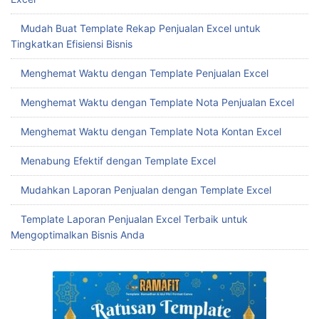
Mudah Buat Template Rekap Penjualan Excel untuk
Tingkatkan Efisiensi Bisnis
Menghemat Waktu dengan Template Penjualan Excel
Menghemat Waktu dengan Template Nota Penjualan Excel
Menghemat Waktu dengan Template Nota Kontan Excel
Menabung Efektif dengan Template Excel
Mudahkan Laporan Penjualan dengan Template Excel
Template Laporan Penjualan Excel Terbaik untuk
Mengoptimalkan Bisnis Anda